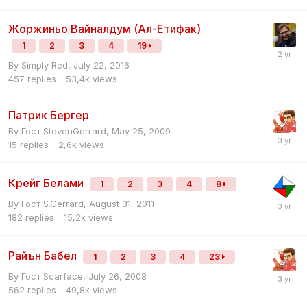
Жоржиньо Вайналдум (Ал-Етифак)
1
2
3
4
19
By
Simply Red
,
July 22, 2016
457
replies
53,4k
views
Патрик Бергер
By Гост StevenGerrard,
May 25, 2009
15
replies
2,6k
views
Крейг Белами
1
2
3
4
8
By Гост S.Gerrard,
August 31, 2011
182
replies
15,2k
views
Райън Бабел
1
2
3
4
23
By Гост Scarface,
July 26, 2008
562
replies
49,8k
views