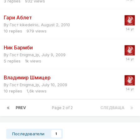
3
replies
932
views
Гари Аблет
By Гост kikedelrio,
August 2, 2010
10
replies
979
views
Ник Бармби
By Гост Enigma_lp,
July 9, 2009
5
replies
1k
views
Владимир Шмицер
By Гост Enigma_lp,
July 10, 2009
10
replies
1,6k
views
PREV
Page 2 of 2
СЛЕДВАЩА
Последователи
1