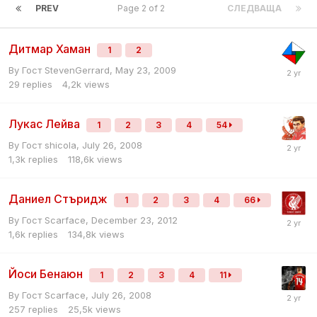
PREV
Page 2 of 2
СЛЕДВАЩА
Дитмар Хаман
1
2
By Гост StevenGerrard,
May 23, 2009
29
replies
4,2k
views
Лукас Лейва
1
2
3
4
54
By Гост shicola,
July 26, 2008
1,3k
replies
118,6k
views
Даниел Стъридж
1
2
3
4
66
By Гост Scarface,
December 23, 2012
1,6k
replies
134,8k
views
Йоси Бенаюн
1
2
3
4
11
By Гост Scarface,
July 26, 2008
257
replies
25,5k
views