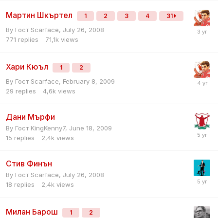
Мартин Шкъртел
1
2
3
4
31
By Гост Scarface,
July 26, 2008
771
replies
71,1k
views
Хари Кюъл
1
2
By Гост Scarface,
February 8, 2009
29
replies
4,6k
views
Дани Мърфи
By Гост KingKenny7,
June 18, 2009
15
replies
2,4k
views
Стив Финън
By Гост Scarface,
July 26, 2008
18
replies
2,4k
views
Милан Барош
1
2