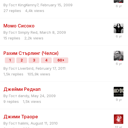
By Гост KingKenny7,
February 15, 2009
27
replies
4,4k
views
Момо Сисоко
By Гост Simply Red,
March 8, 2009
15
replies
2,2k
views
Рахим Стърлинг (Челси)
1
2
3
4
60
By Гост Liverbird,
February 17, 2011
1,5k
replies
105,9k
views
Джейми Реднап
By Гост dandy,
May 24, 2009
9
replies
1,5k
views
Джими Траоре
By Гост halimi,
August 11, 2010