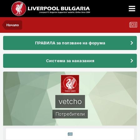
Начало
ПРАВИЛА за ползване на форума
Система за наказания
vetcho
Потребители