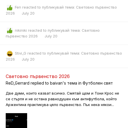
Fen
reacted to публикувай тема:
Световно първенство
2026
July 20
nikiniki
reacted to публикувай тема:
Световно
първенство 2026
July 20
Stivi_G
reacted to публикувай тема:
Световно първенство
2026
July 20
Световно първенство 2026
ReD_Gerrard
replied to
baivan
's тема in
Футболен свят
Две думи, които казват всичко. Смятай щом и Тони Крос не
се стърпя и не остана равнодушен към антифутбола, който
Аржентина практикува цяло първенство. Пък нека някои...