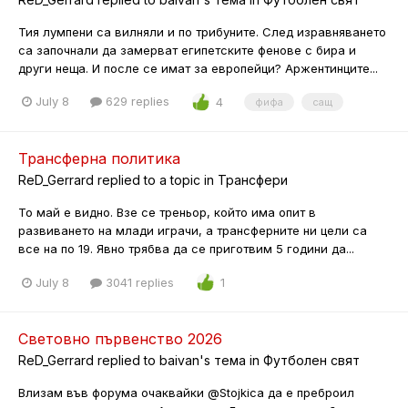
Тия лумпени са вилняли и по трибуните. След изравняването
са започнали да замерват египетските фенове с бира и
други неща. И после се имат за европейци? Аржентинците...
July 8
629 replies
4
фифа
сащ
Трансферна политика
ReD_Gerrard
replied to a topic in
Трансфери
То май е видно. Взе се треньор, който има опит в
развиването на млади играчи, а трансферните ни цели са
все на по 19. Явно трябва да се приготвим 5 години да...
July 8
3041 replies
1
Световно първенство 2026
ReD_Gerrard
replied to
baivan
's тема in
Футболен свят
Влизам във форума очаквайки @Stojkica да е преброил