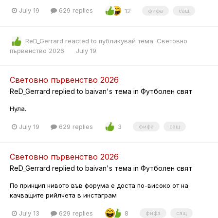
July 19
629 replies
12
фифа
сащ
ReD_Gerrard
reacted to публикувай тема:
Световно
първенство 2026
July 19
Световно първенство 2026
ReD_Gerrard
replied to
baivan
's тема in
Футболен свят
Нула.
July 19
629 replies
3
фифа
сащ
Световно първенство 2026
ReD_Gerrard
replied to
baivan
's тема in
Футболен свят
По принцип нивото във форума е доста по-високо от на
качващите рийлчета в инстаграм
July 13
629 replies
8
фифа
сащ