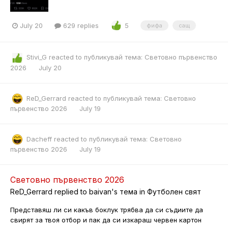
July 20
629 replies
5
фифа
сащ
Stivi_G
reacted to публикувай тема:
Световно първенство
2026
July 20
ReD_Gerrard
reacted to публикувай тема:
Световно
първенство 2026
July 19
Dacheff
reacted to публикувай тема:
Световно
първенство 2026
July 19
Световно първенство 2026
ReD_Gerrard
replied to
baivan
's тема in
Футболен свят
Представяш ли си какъв боклук трябва да си съдиите да
свирят за твоя отбор и пак да си изкараш червен картон