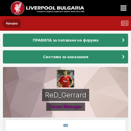
Начало
ПРАВИЛА за ползване на форума
Система за наказания
ReD_Gerrard
Forum Manager