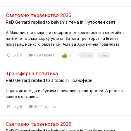
Световно първенство 2026
ReD_Gerrard
replied to
baivan
's тема in
Футболен свят
А Макалистър също е и говорил към треньорската скамейка
на Египет с ръка върху устата. Затова треньорът на Египет
показваше хикс с ръцете си. Ама за Аржентина правилата...
July 9
629 replies
7
фифа
сащ
Трансферна политика
ReD_Gerrard
replied to a topic in
Трансфери
Надеждата е да избухнем в печеленето на трофеи. А реално
какво ще стане...
July 8
3041 replies
Световно първенство 2026
ReD_Gerrard
replied to
baivan
's тема in
Футболен свят