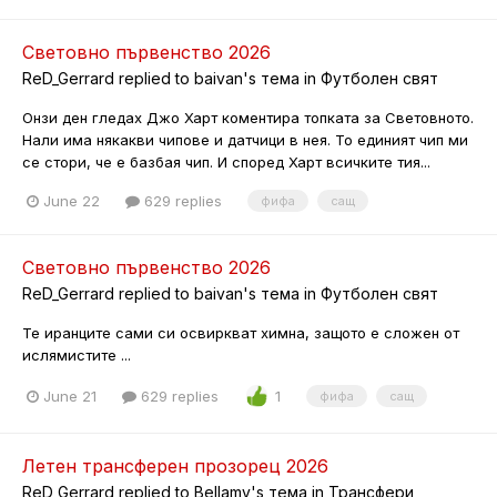
Световно първенство 2026
ReD_Gerrard
replied to
baivan
's тема in
Футболен свят
Онзи ден гледах Джо Харт коментира топката за Световното.
Нали има някакви чипове и датчици в нея. То единият чип ми
се стори, че е базбая чип. И според Харт всичките тия...
June 22
629 replies
фифа
сащ
Световно първенство 2026
ReD_Gerrard
replied to
baivan
's тема in
Футболен свят
Те иранците сами си освиркват химна, защото е сложен от
ислямистите ...
June 21
629 replies
1
фифа
сащ
Летен трансферен прозорец 2026
ReD_Gerrard
replied to
Bellamy
's тема in
Трансфери