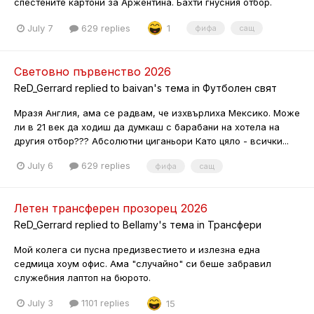
спестените картони за Аржентина. Бахти гнусния отбор.
July 7
629 replies
1
фифа
сащ
Световно първенство 2026
ReD_Gerrard
replied to
baivan
's тема in
Футболен свят
Мразя Англия, ама се радвам, че изхвърлиха Мексико. Може
ли в 21 век да ходиш да думкаш с барабани на хотела на
другия отбор??? Абсолютни циганьори Като цяло - всички...
July 6
629 replies
фифа
сащ
Летен трансферен прозорец 2026
ReD_Gerrard
replied to
Bellamy
's тема in
Трансфери
Мой колега си пусна предизвестието и излезна една
седмица хоум офис. Ама "случайно" си беше забравил
служебния лаптоп на бюрото.
July 3
1101 replies
15