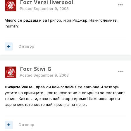
Гост Vergi_liverpool
Posted
September 9, 2008
Много се радвам и за Григор, и за Роджър. Най-големите!
:hurrah:
Отговор
Гост Stivi_G
Posted
September 9, 2008
DwAyNe WaDe
, прав си най-големия се завърна и затвори
устите на критиците , които казват че е свършен за световния
тенис . Както , ти, каза в най-скоро време Шампиона ще си
върне мястото което най-приляга на него .
Отговор