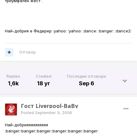
триумфален жест .
Най-добрия е Федерер :yahoo: :yahoo: :dance: :banger: :dance2:
Отговор
Replies
Created
Последни отговори
1,6k
18 yr
Sep 6
Гост Liverpool-BaBy
Posted
September 9, 2008
Най-добрияяяяяяяяяя
:banger::banger::banger::banger::banger::banger: