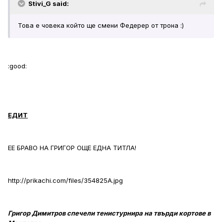
Stivi_G said:
Това е човека който ще смени Федерер от трона :)
:good:
ЕДИТ
ЕЕ БРАВО НА ГРИГОР ОЩЕ ЕДНА ТИТЛА!
http://prikachi.com/files/354825A.jpg
Григор Димитров спечели тенистурнира на твърди кортове в