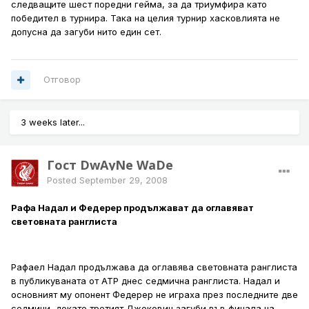
следващите шест поредни гейма, за да триумфира като
победител в турнира. Така на целия турнир хасковлията не
допусна да загуби нито един сет.
Отговор
3 weeks later...
Гост DwAyNe WaDe
Posted
September 29, 2008
Рафа Надал и Федерер продължават да оглавяват
световната ранглиста
Рафаел Надал продължава да оглавява световната ранглиста
в публикуваната от АТР днес седмична ранглиста. Надал и
основният му опонент Федерер не играха през последните две
седмици, докато третият Джокович загуби във финала на