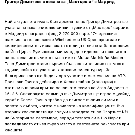
Григор Димитров с покана за „Мастърс-а“ в Мадрид
Най-актуалното име в българския тенис Григор Димитров ще
участва на изключително силния турнир от „Мастърс“ сериите
в Мадрид с награден фонд 2 270 000 евро. 17-годишният
шампион от юношеските Wimbledon и US Open ще играе в
квалификациите в испанската столица с личната благословия
на Йон Циряк. Румънският милиардер е идеолог и основател
на състезанието, чието пълно име е Mutua Madrileña Masters.
Така Димитров става първият български тенисист от много
години, който ще участва в толкова силен турнир. За
българина това ще бъде второ участие в състезание на АТР.
През юни Григор дебютира в Хернотенбош (Холандия) и
отстъпи в първия кръг на основната схема на Игор Андреев с
1:6, 3:6. Следващата седмица пък Димитров ще играе с „уайлд
кард“ в Базел. Гришо трябва да изиграе първия си мач в
залата в събота, когато е началото на квалификациите. Във
вторник хасковлията ще получи наградата си за Спортист №1
на България за септември, заради титлата си в Ню Йорк и
последвалото от нея първо място в световната ранглиста при
юношите.