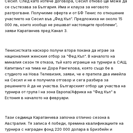
Сесил. След като изтече договора, Сесил отново ще може да
се състезава за България. Има и клауза за неговото
разтрогване. Получихме оферта и от БФ Тенис по отношение
участието на Сесил във „Фед Къп”. Предложиха ни около 15
000 лв, които изобщо не решават настоящите проблеми",
заяви Каратанчев пред Канал 3.
Тенисистката наскоро получи втора покана да играе за
националния женския отбор за "Фед Къп". В началото на
миналия сезон тя отказа, тъй като играеше на турнири в САЩ.
Капитанът на тима ни Дора Рангелова, която също бе в
студиото на Нова Телевизия, заяви, че е пратила два имейла
на Сесил и не е получила отговор и сега разбира за
решението й да не участва. Българският отбор ще участва на
турнира от група І на зона Европа/Африка на "Фед Къп" в
Естония в началото на февруари.
Тази седмица Каратанчева започна отлично сезона в
Австралия. Тя записа 4 победи, премина квалификациите на
турнира с награден фонд 220 000 долара в Бризбейн и