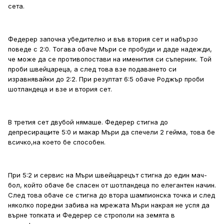
сета.
Федерер започна убедително и във втория сет и набързо
поведе с 2:0. Тогава обаче Мъри се пробуди и даде надежди,
че може да се противопостави на именития си съперник. Той
проби швейцареца, а след това взе подаването си
изравнявайки до 2:2. При резултат 6:5 обаче Роджър проби
шотландеца и взе и втория сет.
В третия сет двубой нямаше. Федерер стигна до
депресиращите 5:0 и макар Мъри да спечели 2 гейма, това бе
всичко,на което бе способен.
При 5:2 и сервис на Мъри швейцарецът стигна до един мач-
бол, който обаче бе спасен от шотландеца по елегантен начин.
След това обаче се стигна до втора шампионска точка и след
няколко поредни забива на мрежата Мъри накрая не успя да
върне топката и Федерер се строполи на земята в