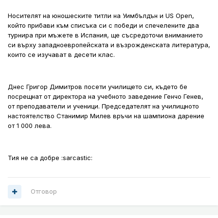
Носителят на юношеските титли на Уимбълдън и US Open,
който прибави към списъка си с победи и спечелените два
турнира при мъжете в Испания, ще съсредоточи вниманието
си върху западноевропейската и възрожденската литература,
които се изучават в десети клас.
Днес Григор Димитров посети училището си, където бе
посрещнат от директора на учебното заведение Генчо Генев,
от преподаватели и ученици. Председателят на училищното
настоятелство Станимир Милев връчи на шампиона дарение
от 1 000 лева.
Тия не са добре :sarcastic:
Отговор