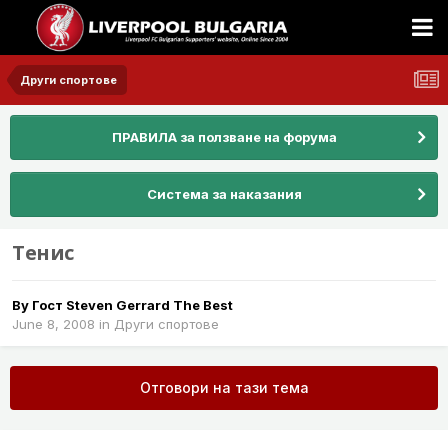
Други спортове
ПРАВИЛА за ползване на форума
Система за наказания
Tенис
By Гост Steven Gerrard The Best
June 8, 2008
in
Други спортове
Отговори на тази тема