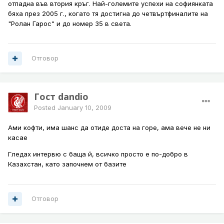
отпадна във втория кръг. Най-големите успехи на софиянката
бяха през 2005 г., когато тя достигна до четвъртфиналите на
"Ролан Гарос" и до номер 35 в света.
Отговор
Гост dandio
Posted
January 10, 2009
Ами кофти, има шанс да отиде доста на горе, ама вече не ни
касае
Гледах интервю с баща й, всичко просто е по-добро в
Казахстан, като започнем от базите
Отговор