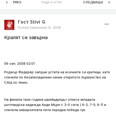
PREV
Page 4 of 64
СЛЕДВАЩА
Гост Stivi_G
Posted
September 8, 2008
Кралят се завърна
09 сеп. 2008 02:01
Роджър Федерер запуши устата на всичките си критици, като
спечели по безапелационен начин откритото първенство на
САЩ по тенис.
На финала тази година швейцарецът отнесе младата
шотландска надежда Анди Мъри с 3-0 сета ( 6-2; 7-5; 6-1) и
спечели невероятната пета поредна победа тук.