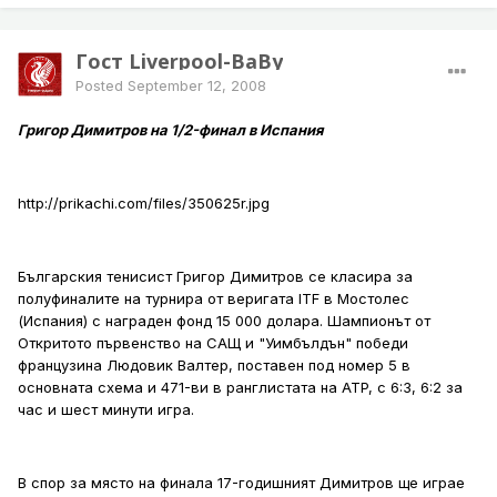
Гост Liverpool-BaBy
Posted
September 12, 2008
Григор Димитров на 1/2-финал в Испания
http://prikachi.com/files/350625r.jpg
Българския тенисист Григор Димитров се класира за
полуфиналите на турнира от веригата ITF в Мостолес
(Испания) с награден фонд 15 000 долара. Шампионът от
Откритото първенство на САЩ и "Уимбълдън" победи
французина Людовик Валтер, поставен под номер 5 в
основната схема и 471-ви в ранглистата на ATP, с 6:3, 6:2 за
час и шест минути игра.
В спор за място на финала 17-годишният Димитров ще играе