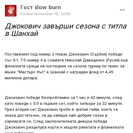
Гост slow_burn
Posted
November 18, 2008
Джокович завърши сезона с титла
в Шанхай
Поставеният под номер 2 Новак Джокович (Сърбия) победи
със 6:1, 7:5 номер 4 в схемата Николай Давиденко (Русия) във
финалната среща на последния за сезона турнир по тенис за
мъже "Мастърс Къп" в Шанхай с награден фонд от 4,45
милиона долара.
Джокович победи безпроблемно за 1 час и 42 минути, след
като поведе с 5:0 в първия сет, който затвори за 32 минути.
През втория сет Джокович проби в третия гейм, което се
оказа достатъчно, за да запише най-добрия сезон в
кариерата си. След заключителната днешна победа
Джокович разцелува корта и хвърли ракетата и фланелката