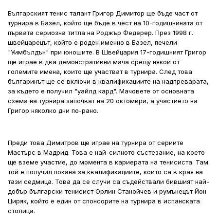
Българският тенис талант Григор Димитор ще бъде част от
турнира в Базел, който ще бъде в чест на 10-годишнината от
първата сериозна титла на Роджър Федерер. През 1998 г.
швейцарецът, който е роден именно в Базел, печели
"Уимбълдън" при юношите. В Швейцария 17-годишният Григор
ще играе в два демонстративни мача срещу някои от
големите имена, които ще участват в турнира. След това
българинът ще се включи в квалификациите на надпреварата,
за където е получил "уайлд кард". Мачовете от основната
схема на турнира започват на 20 октомври, а участието на
Григор няколко дни по-рано.
Преди това Димитров ще играе на турнира от сериите
Мастърс в Мадрид. Това е най-силното състезание, на което
ще вземе участие, до момента в кариерата на тенисиста. Там
той е получил покана за квалификациите, които са в края на
тази седмица. Това да се случи са съдействали бившият най-
добър български тенисист Орлин Станойчев и румънецът Йон
Циряк, който е един от спонсорите на турнира в испанската
столица.