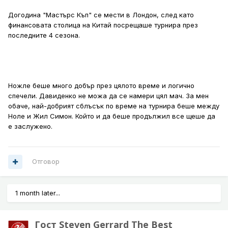
Догодина "Мастърс Къп" се мести в Лондон, след като
финансовата столица на Китай посрещаше турнира през
последните 4 сезона.
Ножле беше много добър през цялото време и логично
спечели. Давиденко не можа да се намери цял мач. За мен
обаче, най-добрият сблъсък по време на турнира беше между
Ноле и Жил Симон. Който и да беше продължил все щеше да
е заслужено.
Отговор
1 month later...
Гост Steven Gerrard The Best