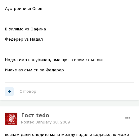
Аустреилиън Опен
В Уилямс vs Сафина
Федерер vs Надал
Надал има полуфинал, ама ще го вземе със сиг
Иначе аз съм си за Федерер
Отговор
Гост tedo
Posted
January 30, 2009
незнам дали следите мача между надал и ведаско,но може