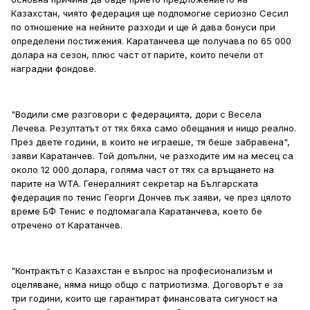
Казахстан, чиято федерация ще подпомогне сериозно Сесил
по отношение на нейните разходи и ще й дава бонуси при
определени постижения. Каратанчева ще получава по 65 000
долара на сезон, плюс част от парите, които печели от
наградни фондове.
"Водили сме разговори с федерацията, дори с Весела
Лечева. Резултатът от тях бяха само обещания и нищо реално.
През двете години, в които не играеше, тя беше забравена",
заяви Каратанчев. Той допълни, че разходите им на месец са
около 12 000 долара, голяма част от тях са връщането на
парите на WTA. Генералният секретар на Българската
федерация по тенис Георги Дончев пък заяви, че през цялото
време БФ Тенис е подпомагала Каратанчева, което бе
отречено от Каратанчев.
"Контрактът с Казахстан е въпрос на професионализъм и
оцеляване, няма нищо общо с патриотизма. Договорът е за
три години, които ще гарантират финансовата сигуност на