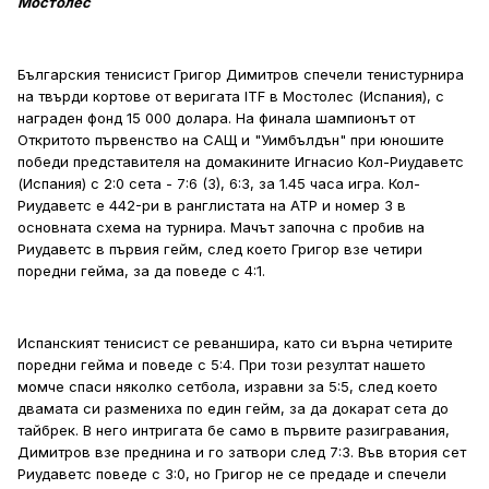
Мостолес
Българския тенисист Григор Димитров спечели тенистурнира
на твърди кортове от веригата ITF в Мостолес (Испания), с
награден фонд 15 000 долара. На финала шампионът от
Откритото първенство на САЩ и "Уимбълдън" при юношите
победи представителя на домакините Игнасио Кол-Риудаветс
(Испания) с 2:0 сета - 7:6 (3), 6:3, за 1.45 часа игра. Кол-
Риудаветс е 442-ри в ранглистата на ATP и номер 3 в
основната схема на турнира. Мачът започна с пробив на
Риудаветс в първия гейм, след което Григор взе четири
поредни гейма, за да поведе с 4:1.
Испанският тенисист се реваншира, като си върна четирите
поредни гейма и поведе с 5:4. При този резултат нашето
момче спаси няколко сетбола, изравни за 5:5, след което
двамата си размениха по един гейм, за да докарат сета до
тайбрек. В него интригата бе само в първите разигравания,
Димитров взе преднина и го затвори след 7:3. Във втория сет
Риудаветс поведе с 3:0, но Григор не се предаде и спечели