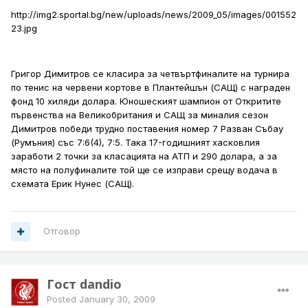
http://img2.sportal.bg/new/uploads/news/2009_05/images/001552
23.jpg
Григор Димитров се класира за четвъртфиналите на турнира
по тенис на червени кортове в Плантейшън (САЩ) с награден
фонд 10 хиляди долара. Юношеският шампион от Откритите
първенства на Великобритания и САЩ за миналия сезон
Димитров победи трудно поставения номер 7 Разван Събау
(Румъния) със 7:6(4), 7:5. Така 17-годишният хасковлия
заработи 2 точки за класацията на АТП и 290 долара, а за
място на полуфиналите той ще се изправи срещу водача в
схемата Ерик Нунес (САЩ).
Отговор
Гост dandio
Posted
January 30, 2009