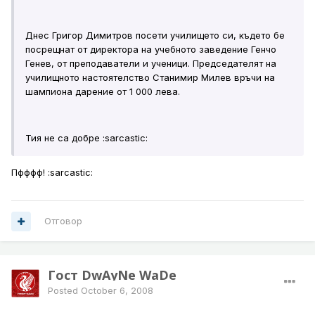
Днес Григор Димитров посети училището си, където бе
посрещнат от директора на учебното заведение Генчо
Генев, от преподаватели и ученици. Председателят на
училищното настоятелство Станимир Милев връчи на
шампиона дарение от 1 000 лева.
Тия не са добре :sarcastic:
Пфффф! :sarcastic:
Отговор
Гост DwAyNe WaDe
Posted
October 6, 2008