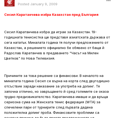
Posted
January 9, 2009
Сесил Каратанчева избра Казахстан пред България
Сесил Каратанчева избра да играе за Казахстан. 19-
годишната тенисистка ще представя азиатската държава от
сега нататък. Миналата година тя получи предложението от
Казахстан, а решението официално бе обявено от баща й
Радослав Каратанчев в предаването "Часът на Милен
Цветков" по Нова Телевизия.
Причините за това решение са финансови. В началото на
миналата година Сесил се върна на корта след двугодишно
отсъствие заради наказание за употреба на допинг. Тя
започна отлично, но завръщането й сред големите се оказа
трудно предизвикателство. Каратанчева имаше и да връща
сериозна сума на Женската тенис федерация (WTA) за
спечелени пари от турнирите след първата дадена
положителна допинг проба. Финансовите проблеми са
основна причина да бъде прието предложението на