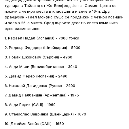
турнира в Тайланд от Жо-Вилфред Цонга. Самият Цонга се
изкачи с четири места в класацията и вече е 16-и. Друг
французин - Гаел Монфис също се придвижи с четири позиции
и заема 26-о място. Сред първите десет в света няма нито
едно разместване:
1. Рафаeл Надал (Испания) - 7000 точки
2. Роджър Федерер (Швейцария) - 5930
3. Новак Джокович (Сърбия) - 4960
4. Анди Мъри (Великобритания) - 3040
5. Давид Ферер (Испания) - 2490
6. Николай Давиденко (Русия) - 2400
7. Давид Налбандян (Аржентина) - 1975
8. Анди Родик (САЩ) - 1960
9. Станислас Вавринка (Швейцария) - 1670
10. Джеймс Блейк (САЩ) - 1650