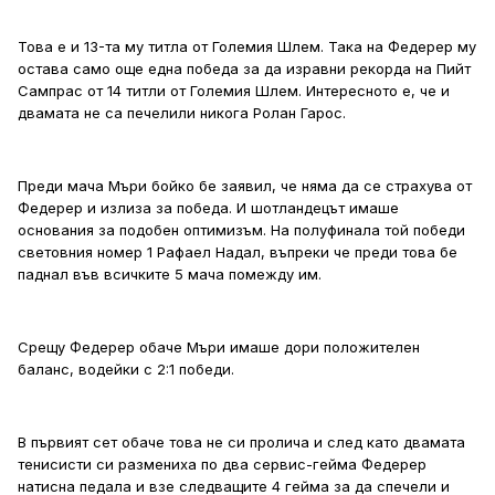
Това е и 13-та му титла от Големия Шлем. Така на Федерер му
остава само още една победа за да изравни рекорда на Пийт
Сампрас от 14 титли от Големия Шлем. Интересното е, че и
двамата не са печелили никога Ролан Гарос.
Преди мача Мъри бойко бе заявил, че няма да се страхува от
Федерер и излиза за победа. И шотландецът имаше
основания за подобен оптимизъм. На полуфинала той победи
световния номер 1 Рафаел Надал, въпреки че преди това бе
паднал във всичките 5 мача помежду им.
Срещу Федерер обаче Мъри имаше дори положителен
баланс, водейки с 2:1 победи.
В първият сет обаче това не си пролича и след като двамата
тенисисти си размениха по два сервис-гейма Федерер
натисна педала и взе следващите 4 гейма за да спечели и