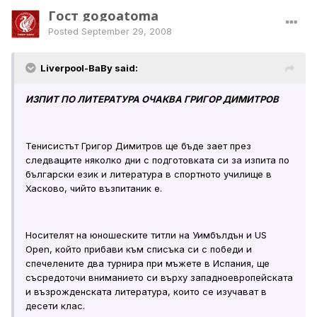
Гост gogoatoma
Posted
September 29, 2008
Liverpool-BaBy said:
ИЗПИТ ПО ЛИТЕРАТУРА ОЧАКВА ГРИГОР ДИМИТРОВ
Тенисистът Григор Димитров ще бъде зает през
следващите няколко дни с подготовката си за изпита по
български език и литература в спортното училище в
Хасково, чийто възпитаник е.
Носителят на юношеските титли на Уимбълдън и US
Open, който прибави към списъка си с победи и
спечелените два турнира при мъжете в Испания, ще
съсредоточи вниманието си върху западноевропейската
и възрожденската литература, които се изучават в
десети клас.