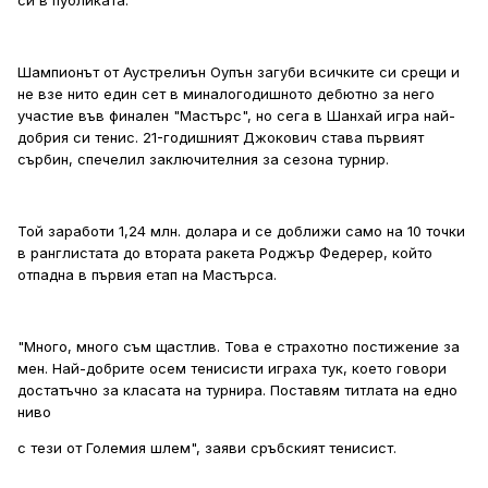
си в публиката.
Шампионът от Аустрелиън Оупън загуби всичките си срещи и
не взе нито един сет в миналогодишното дебютно за него
участие във финален "Мастърс", но сега в Шанхай игра най-
добрия си тенис. 21-годишният Джокович става първият
сърбин, спечелил заключителния за сезона турнир.
Той заработи 1,24 млн. долара и се доближи само на 10 точки
в ранглистата до втората ракета Роджър Федерер, който
отпадна в първия етап на Мастърса.
"Много, много съм щастлив. Това е страхотно постижение за
мен. Най-добрите осем тенисисти играха тук, което говори
достатъчно за класата на турнира. Поставям титлата на едно
ниво
с тези от Големия шлем", заяви сръбският тенисист.