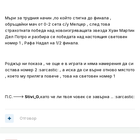
Мъри за трудния начин ,по който стигна до финала ,
обръщайки мач от 0-2 сета с/у Мелцер , след това
страхотната победа над новоизгряващата звезда Хуан Мартин
Дел Потро и разбира се победата над настоящия световен
номер 1 , Рафа Надал на 1/2 финала.
Роджър ни показа , че още е в играта и няма намерения да си
остава номер 2 :sarcastic: , а иска да си върне отново мястото
, което му приляга повече , това на световен номер 1
П.С.--->
Stivi_G
,като че ли твоя човек се завърна ... :sarcastic:
Отговор