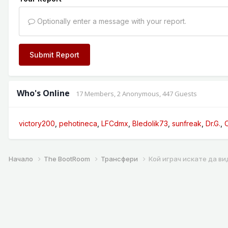
Optionally enter a message with your report.
Submit Report
Who's Online
17 Members
, 2 Anonymous, 447 Guests
victory200
pehotineca
LFCdmx
Bledolik73
sunfreak
Dr.G.
Начало
The BootRoom
Трансфери
Кой играч искате да ви