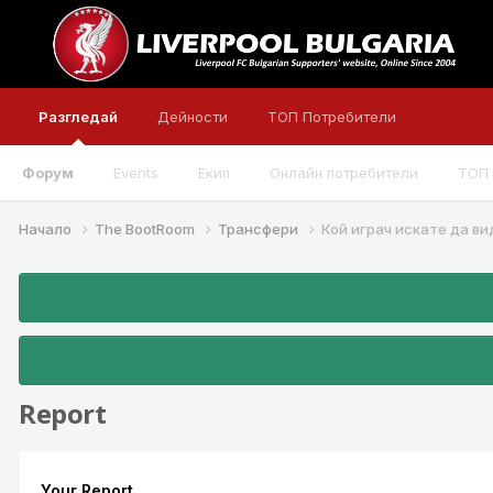
Разгледай
Дейности
ТОП Потребители
Форум
Events
Екип
Онлайн потребители
ТОП 
Начало
The BootRoom
Трансфери
Кой играч искате да ви
Report
Your Report