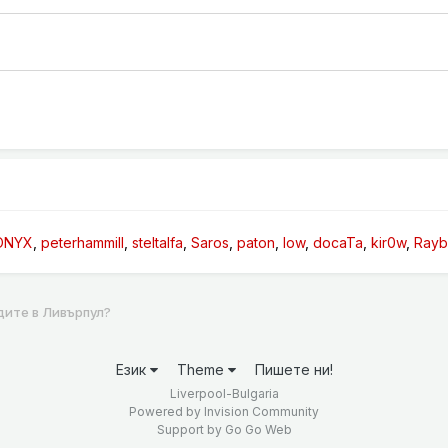
ONYX
peterhammill
steltalfa
Saros
paton
low
docaTa
kir0w
Ray
дите в Ливърпул?
Език
Theme
Пишете ни!
Liverpool-Bulgaria
Powered by Invision Community
Support by
Go Go Web