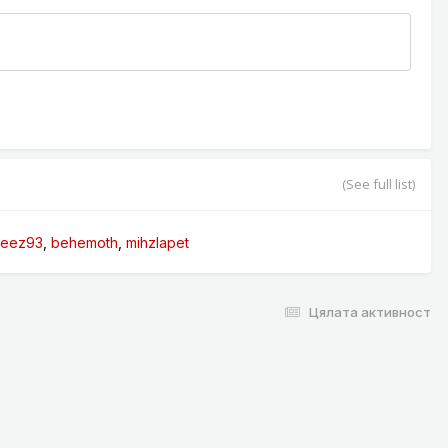
(See full list)
beez93
behemoth
mihzlapet
Цялата активност