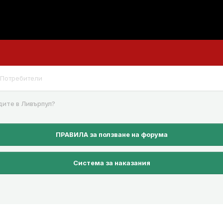
Потребители
дите в Ливърпул?
ПРАВИЛА за ползване на форума
Система за наказания