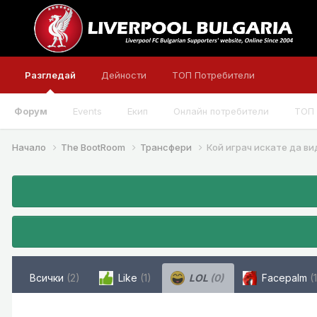
Разгледай
Дейности
ТОП Потребители
Форум
Events
Екип
Онлайн потребители
ТОП 
Начало
The BootRoom
Трансфери
Кой играч искате да ви
Всички
(2)
Like
(1)
LOL
(0)
Facepalm
(