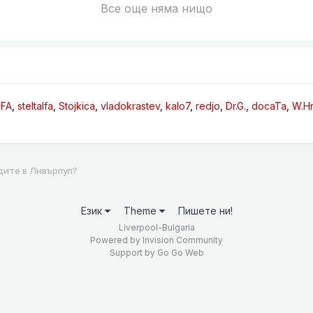
Все още няма нищо
SFA
steltalfa
Stojkica
vladokrastev
kalo7
redjo
Dr.G.
docaTa
W.Hr
дите в Ливърпул?
Език
Theme
Пишете ни!
Liverpool-Bulgaria
Powered by Invision Community
Support by
Go Go Web