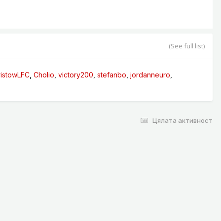
(See full list)
istowLFC
Cholio
victory200
stefanbo
jordanneuro
Цялата активност