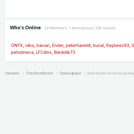
Who's Online
23 Members
, 1 Anonymous, 565 Guests
ONYX
niksi
baivan
Ender
peterhammill
burial
Raybeez93
pehotineca
LFCdmx
Bledolik73
Начало
The BootRoom
Трансфери
Кой играч искате да ви