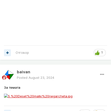
Liverpool have also negotiated a 20 per cent sell-on
clause.
James Pearce
Продължаваме с чистката, не знам само тук или в
темата на "Академията" трбва да е.
Отговор
1
baivan
Posted
August 23, 2024
За темата