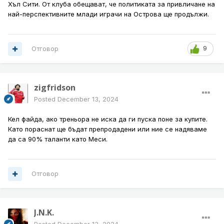
Хъл Сити. От клуба обещават, че политиката за привличане на
най-перспективните млади играчи на Острова ще продължи.
Отговор
9
zigfridson
Posted
December 13, 2024
Кел файда, ако треньора не иска да ги пуска поне за купите.
Като пораснат ще бъдат препродадени или ние се надяваме
да са 90% таланти като Меси.
Отговор
J.N.K.