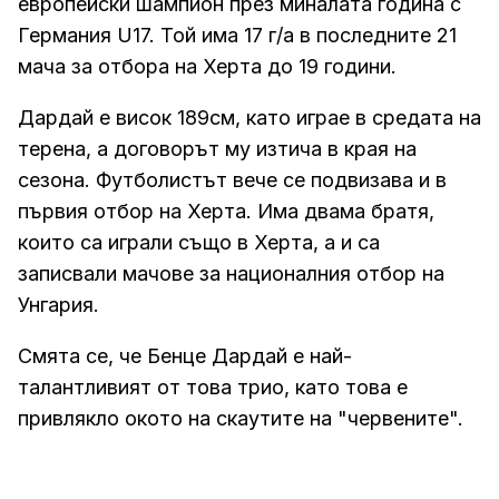
европейски шампион през миналата година с
Германия U17. Той има 17 г/а в последните 21
мача за отбора на Херта до 19 години.
Дардай е висок 189см, като играе в средата на
терена, а договорът му изтича в края на
сезона. Футболистът вече се подвизава и в
първия отбор на Херта. Има двама братя,
които са играли също в Херта, а и са
записвали мачове за националния отбор на
Унгария.
Смята се, че Бенце Дардай е най-
талантливият от това трио, като това е
привлякло окото на скаутите на "червените".