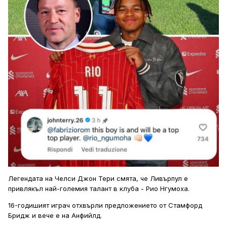
Легендата на Челси Джон Тери смята, че Ливърпул е
привлякъл най-големия талант в клуба - Рио Нгумоха.
16-годишият играч отхвърли предложението от Стамфорд
Бридж и вече е на Анфийлд.