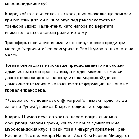
мърсисайдския клуб.
Кларк, който е със силен ляв крак, първоначално ще заиграи
при връстниците си в Ливърпул под ръководството на
треньора Люис Найтингейл, като нагоре по веригата
внимателно ще се следи развитието му.
Трансферът привлече внимание с това, че само преди три
месеца "червените" си осигуриха и Рио Нгумоа от школата на
Челси.
Тогава операцията изискваше преодоляването на сложни
административни препятствия, а в един момент от Челси
даже отказаха достъп на скаутите на мърсисайдци до
домакинските мачове на юношеските формации, но това не
провали трансфера.
"Радвам се, че подписах с @liverpoolfc, нямам търпение да
започна #ynwa", написа Кларк в социалните мрежи.
Кларк и Нгумоа вече са част от нарастващия списък от
обещаващи млади играчи, които се присъединяват към
мърсисайдския клуб. Преди това Ливърпул привлече Трей
Ниони от Лестър, Амара Нало от Уест Хем Корнел Мискур от