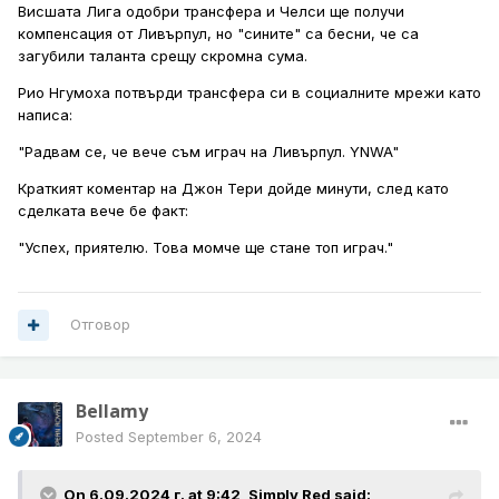
Висшата Лига одобри трансфера и Челси ще получи
компенсация от Ливърпул, но "сините" са бесни, че са
загубили таланта срещу скромна сума.
Рио Нгумоха потвърди трансфера си в социалните мрежи като
написа:
"Радвам се, че вече съм играч на Ливърпул. YNWA"
Краткият коментар на Джон Тери дойде минути, след като
сделката вече бе факт:
"Успех, приятелю. Това момче ще стане топ играч."
Отговор
Bellamy
Posted
September 6, 2024
On 6.09.2024 г. at 9:42,
Simply Red
said: