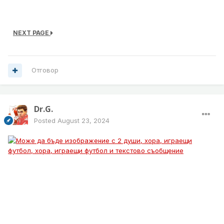
Аре почнахме ги, Хюз избухва.
NEXT PAGE
Отговор
Dr.G.
Posted
August 23, 2024
Harvey Blair has completed his move to Portsmouth
for an initial fee of £300,000.
The deal attacker could be worth up to £600,000 if
various performance-related add-ons are met.