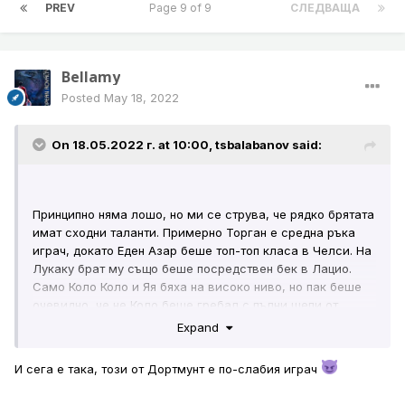
PREV
Page 9 of 9
СЛЕДВАЩА
Bellamy
Posted
May 18, 2022
On 18.05.2022 г. at 10:00,
tsbalabanov
said:
Принципно няма лошо, но ми се струва, че рядко брятата
имат сходни таланти. Примерно Торган е средна ръка
играч, докато Еден Азар беше топ-топ класа в Челси. На
Лукаку брат му също беше посредствен бек в Лацио.
Само Коло Коло и Яя бяха на високо ниво, но пак беше
очевидно, че не Коло беше гребал с пълни шепи от
кацата със семейния талант.
Expand
И сега е така, този от Дортмунт е по-слабия играч