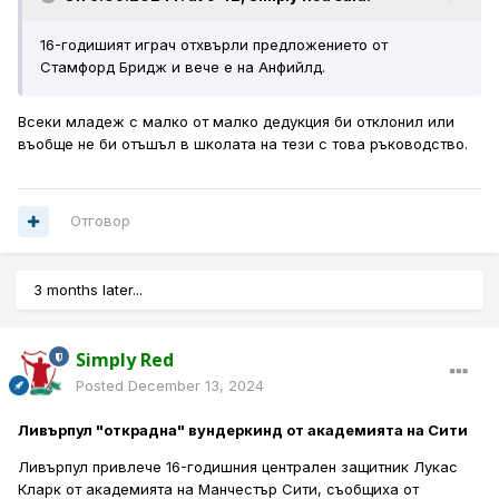
16-годишият играч отхвърли предложението от
Стамфорд Бридж и вече е на Анфийлд.
Всеки младеж с малко от малко дедукция би отклонил или
въобще не би отъшъл в школата на тези с това ръководство.
Отговор
3 months later...
Simply Red
Posted
December 13, 2024
Ливърпул "открадна" вундеркинд от академията на Сити
Ливърпул привлече 16-годишния централен защитник Лукас
Кларк от академията на Манчестър Сити, съобщиха от