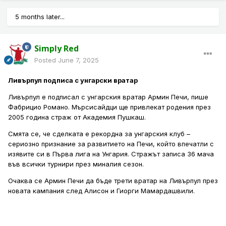
5 months later...
Simply Red
Posted
June 7, 2025
Ливърпул подписа с унгарски вратар
Ливърпул е подписал с унгарския вратар Армин Печи, пише
Фабрицио Романо. Мърсисайдци ще привлекат родения през
2005 година страж от Академия Пушкаш.
Смята се, че сделката е рекордна за унгарския клуб –
сериозно признание за развитието на Печи, който впечатли с
изявите си в Първа лига на Унгария. Стражът записа 36 мача
във всички турнири през миналия сезон.
Очаква се Армин Печи да бъде трети вратар на Ливърпул през
новата кампания след Алисон и Гиорги Мамардашвили.