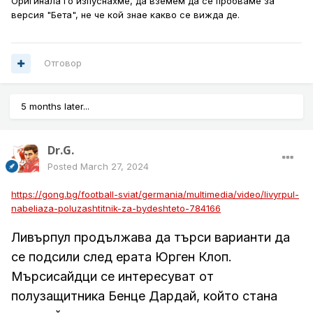
Оригинала го изпуснахме, да вземем да се пробваме за
версия "Бета", не че кой знае какво се вижда де.
Отговор
5 months later...
Dr.G.
Posted
March 27, 2024
https://gong.bg/football-sviat/germania/multimedia/video/livyrpul-
nabeliaza-poluzashtitnik-za-bydeshteto-784166
Ливърпул продължава да търси варианти да
се подсили след ерата Юрген Клоп.
Мърсисайдци се интересуват от
полузащитника Бенце Дардай, който стана