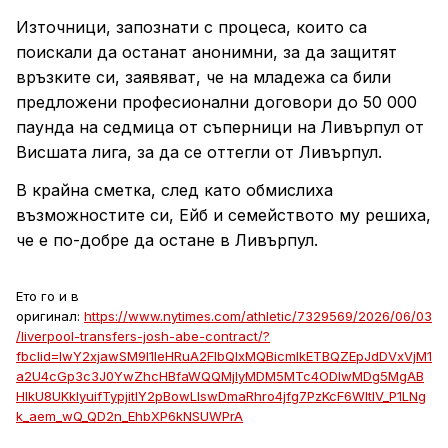
Източници, запознати с процеса, които са
поискали да останат анонимни, за да защитят
връзките си, заявяват, че на младежа са били
предложени професионални договори до 50 000
паунда на седмица от съперници на Ливърпул от
Висшата лига, за да се оттегли от Ливърпул.
В крайна сметка, след като обмислиха
възможностите си, Ейб и семейството му решиха,
че е по-добре да остане в Ливърпул.
Ето го и в
оригинал:
https://www.nytimes.com/athletic/7329569/2026/06/03
/liverpool-transfers-josh-abe-contract/?
fbclid=IwY2xjawSM9I1leHRuA2FlbQIxMQBicmlkETBQZEpJdDVxVjM1
a2U4cGp3c3J0YwZhcHBfaWQQMjIyMDM5MTc4ODIwMDg5MgAB
HlkU8UKklyuifTypjitlY2pBowLIswDmaRhro4jfg7PzKcF6WItlV_P1LNg
k_aem_wQ_QD2n_EhbXP6kNSUWPrA