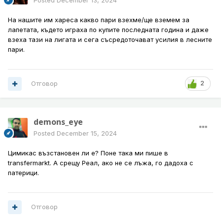
Posted
December 13, 2024
На нашите им хареса какво пари взехме/ще вземем за
лапетата, където играха по купите последната година и даже
взеха тази на лигата и сега съсредоточават усилия в лесните
пари.
Отговор
2
demons_eye
Posted
December 15, 2024
Цимикас възстановен ли е? Поне така ми пише в
transfermarkt. A срещу Реал, ако не се лъжа, го дадоха с
патерици.
Отговор