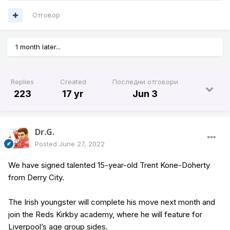
Отговор
1 month later...
Replies
Created
Последни отговори
223
17 yr
Jun 3
Dr.G.
Posted
June 27, 2022
We have signed talented 15-year-old Trent Kone-Doherty
from Derry City.
The Irish youngster will complete his move next month and
join the Reds Kirkby academy, where he will feature for
Liverpool’s age group sides.