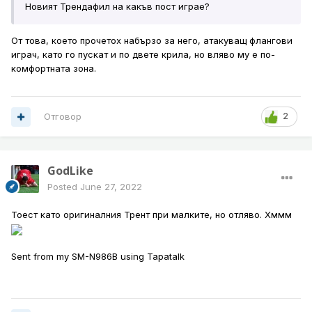
Новият Трендафил на какъв пост играе?
От това, което прочетох набързо за него, атакуващ флангови
играч, като го пускат и по двете крила, но вляво му е по-
комфортната зона.
Отговор
2
GodLike
Posted
June 27, 2022
Тоест като оригиналния Трент при малките, но отляво. Хммм
Sent from my SM-N986B using Tapatalk