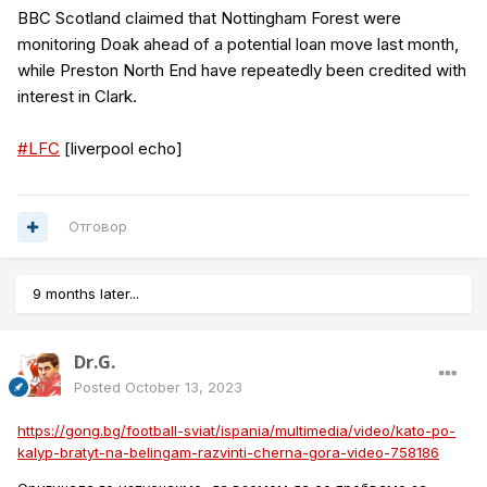
BBC Scotland claimed that Nottingham Forest were
monitoring Doak ahead of a potential loan move last month,
while Preston North End have repeatedly been credited with
interest in Clark.
#LFC
[liverpool echo]
Отговор
9 months later...
Dr.G.
Posted
October 13, 2023
https://gong.bg/football-sviat/ispania/multimedia/video/kato-po-
kalyp-bratyt-na-belingam-razvinti-cherna-gora-video-758186