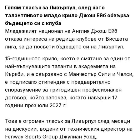
Голям тласък за Ливърпул, след като
талантливото младо крило Джош Ейб обвърза
бъдещето си с клуба
Младежкият национал на Англия Джош Ейб
отказа интереса на редица клубове от Висшата
лига, за да посвети бъдещето си на Ливърпул.
15-годишното крило, което е смятано за един от
най-вълнуващите таланти в академията на
Къркби, и е свързвано с Манчестър Сити и Челси,
е подписало стипендия с предварително
споразумение за тригодишен професионален
договор, който започва, когато навърши 17
години през юли 2027 г.
Това е огромен тласък за Ливърпул след месеци
на дискусии, водени от техническия директор на
Fenway Sports Group Джулиан Уорд.