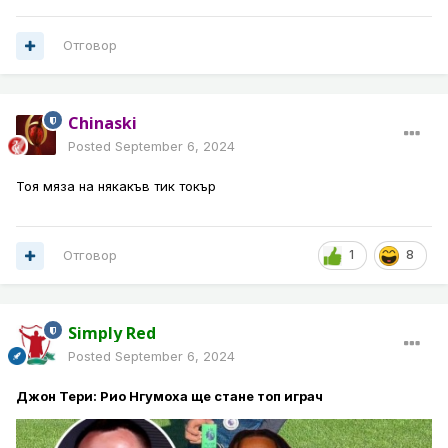
Отговор
Chinaski
Posted
September 6, 2024
Тоя мяза на някакъв тик токър
Отговор
1
8
Simply Red
Posted
September 6, 2024
Джон Тери: Рио Нгумоха ще стане топ играч