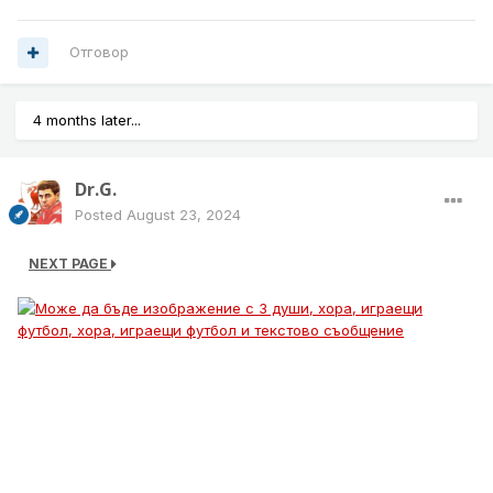
Отговор
4 months later...
Dr.G.
Posted
August 23, 2024
NEXT PAGE
Liverpool have completed deal for 16-year-old talent
Alvin Ayman to join the Academy from Wolves.
5 year deal, £2m compensation fee and Premier
League’s 5 step approval now completed.