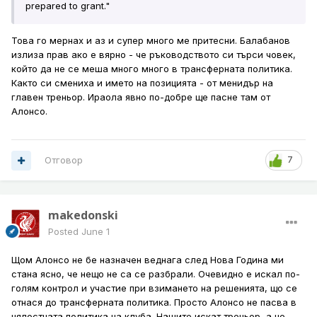
prepared to grant."
Това го мернах и аз и супер много ме притесни. Балабанов
излиза прав ако е вярно - че ръководството си търси човек,
който да не се меша много много в трансферната политика.
Както си смениха и името на позицията - от менидър на
главен треньор. Ираола явно по-добре ще пасне там от
Алонсо.
Отговор
7
makedonski
Posted
June 1
Щом Алонсо не бе назначен веднага след Нова Година ми
стана ясно, че нещо не са се разбрали. Очевидно е искал по-
голям контрол и участие при взимането на решенията, що се
отнася до трансферната политика. Просто Алонсо не пасва в
цялостната политика на клуба. Нашите искат треньор, а не