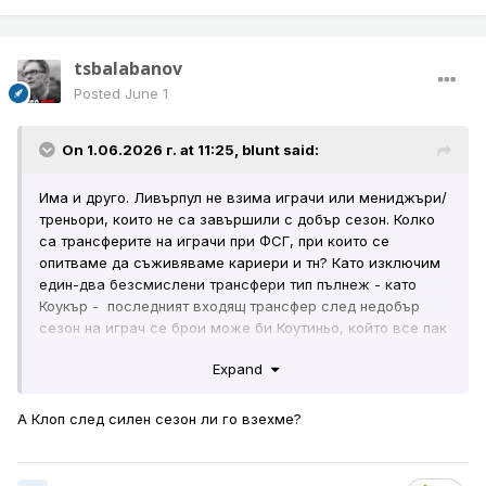
tsbalabanov
Posted
June 1
On 1.06.2026 г. at 11:25,
blunt
said:
Има и друго. Ливърпул не взима играчи или мениджъри/
треньори, които не са завършили с добър сезон. Колко
са трансферите на играчи при ФСГ, при които се
опитваме да съживяваме кариери и тн? Като изключим
един-два безсмислени трансфери тип пълнеж - като
Коукър - последният входящ трансфер след недобър
сезон на играч се брои може би Коутиньо, който все пак
беше много млад и неособено скъп?
Expand
Също, за мен е важно мениджърът/ треньорът да е
показал, че може да взима правилните решения.
А Клоп след силен сезон ли го взехме?
Последното, което видяхме от Алонсо, е да взима лошо
решение, като отиде в Реал, знаейки в каква ситуация
ще попадне там.