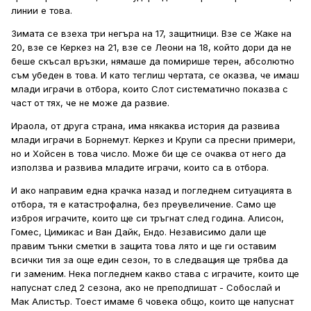
линии е това.
Зимата се взеха три негъра на 17, защитници. Взе се Жаке на
20, взе се Керкез на 21, взе се Леони на 18, който дори да не
беше скъсал връзки, нямаше да помирише терен, абсолютно
съм убеден в това. И като теглиш чертата, се оказва, че имаш
млади играчи в отбора, които Слот систематично показва с
част от тях, че не може да развие.
Ираола, от друга страна, има някаква история да развива
млади играчи в Борнемут. Керкез и Крупи са пресни примери,
но и Хойсен в това число. Може би ще се очаква от него да
използва и развива младите играчи, които са в отбора.
И ако направим една крачка назад и погледнем ситуацията в
отбора, тя е катастрофална, без преувеличение. Само ще
изброя играчите, които ще си тръгнат след година. Алисон,
Гомес, Цимикас и Ван Дайк, Ендо. Независимо дали ще
правим тънки сметки в защита това лято и ще ги оставим
всички тия за още един сезон, то в следващия ще трябва да
ги заменим. Нека погледнем какво става с играчите, които ще
напуснат след 2 сезона, ако не преподпишат - Собослай и
Мак Алистър. Тоест имаме 6 човека общо, които ще напуснат