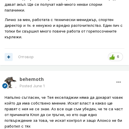
дават акъл. Ще се получат най-много некви спорни
палачинки.
Лично за мен, работата с технически мениджър, спортен
директор и тн. е ненужно и вредно разточителство. Един пич с
топки би свършил много повече работа от горепосочените
кърлежи.
Отговор
6
behemoth
Posted
June 1
Напълно съгласен, че Тея екселаджии няма да докарат човек
който да има собствено мнение. Искат власт а какво ще
правят с нея не се знае. Аз все още съм убеден, че те са част
от причината Клоп да си тръгне, но ето още едно
потвърждение за това, че искат контрол и защо Алонсо не би
работил с тях