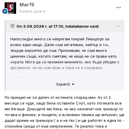
Mar70
Posted
June 4
On 3.06.2026 г. at 17:10,
tsbalabanov
said:
Напоследък много се напрягам покрай Ливърпул за
всяко едно нещо. Дали съм негативен, хейтър и т.н.,
твърде вероятно да съм. Признавам, че съм много
циничен също, когато смятам, че нещо не се прави като
хората. Мога да си променя мнението, ако бъда убеден с
аргументи, че не съм прав и това се е случвало.
Приемаме, че Ираола е сигурен вече, само се чакат
официалното изявление и снимките. Като оставим
Expand
настрана всичко и, че, по принцип, сяматам, че е lazy
appointment от страна на Мозъчният тръст, упрвляващ
По принцип не си далеч от истината според мен. Аз от 2
клуба, може и да има някакъв замисъл, който да е
месеца се чудя, защо биха оставили Слот, като логиката все
отвърд простото, но почти сигурно вярното, обяснение,
ми бягаше. Доводите ми бяха, че ако назначат нов треньор то
че се действа на сигурно, защото Ираола не е
тогава и фенове, и пъндити, и всякакви такива ще млъкнат, ще
неизвестна величина. Другото, което, може би, е
дадат време на треньора ( а и на тях ) и ще работят в една по -
изиграло роля за назначаването му, все си мисля, че е
спокойна среда от към напрежение. Те реално това и
работата с млади играчи. Слот не обичаше да работи с