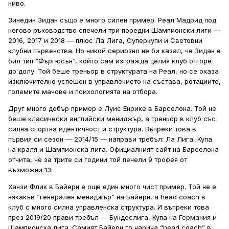
ниво.
Зинедин Зидан също е много силен пример. Реал Мадрид под
негово ръководство спечели три поредни Шампионски лиги —
2016, 2017 и 2018 — плюс Ла Лига, Суперкупи и Световни
клубни първенства. Но никой сериозно не би казал, че Зидан е
бил тип “Фъргюсън”, който сам изгражда целия клуб отгоре
до долу. Той беше треньор в структурата на Реал, но се оказа
изключително успешен в управлението на състава, ротациите,
големите мачове и психологията на отбора.
Друг много добър пример е Луис Енрике в Барселона. Той не
беше класически английски мениджър, а треньор в клуб със
силна спортна идентичност и структура. Въпреки това в
първия си сезон — 2014/15 — направи требъл: Ла Лига, Купа
на краля и Шампионска лига. Официалният сайт на Барселона
отчита, че за трите си години той печели 9 трофея от
възможни 13.
Ханзи Флик в Байерн е още един много чист пример. Той не е
някакъв “генерален мениджър” на Байерн, а head coach в
клуб с много силна управленска структура. И въпреки това
през 2019/20 прави требъл — Бундеслига, Купа на Германия и
Шампионска лига. Самият Байерн го нарича “head coach” в