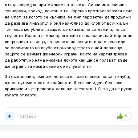
отзад напред по притежание на топката. Силни интензивни
тренирвки, преход, контри и т.н. Коренно противоположен стил
на Слот, за когото се кълняха, че бил перфектен да продължи
да развива Ливърпул и бил най-близо до Клоп от всички. Ей
тия неща ме убиват, защото се оказва, че са лъжи и, че са
глупости. Ираола нямам идея какво ще направи, най-вероятно
нищо впечатляващо, но липсата на каквато и да е ясна идея
за развитието на клуба от ръководството е най-плашещо,
защото се взимат дженерик играчи, които на хартия трябва
да работят, но няма никаква яснота как ще се ползват, къде
ще играят, за каква схема се купуват и т.н.
За съжаление, смятам, че докато тези специално са в клуба,
ще се лутаме много в крайности, без ясни идеи, без ясни
принципи и ще треперим дали ще влезем в ШЛ, за да не рухне
кулата от карти.
Отговор
9