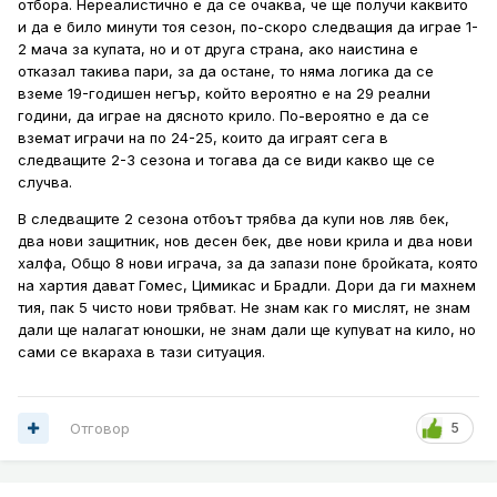
отбора. Нереалистично е да се очаква, че ще получи каквито
и да е било минути тоя сезон, по-скоро следващия да играе 1-
2 мача за купата, но и от друга страна, ако наистина е
отказал такива пари, за да остане, то няма логика да се
вземе 19-годишен негър, който вероятно е на 29 реални
години, да играе на дясното крило. По-вероятно е да се
вземат играчи на по 24-25, които да играят сега в
следващите 2-3 сезона и тогава да се види какво ще се
случва.
В следващите 2 сезона отбоът трябва да купи нов ляв бек,
два нови защитник, нов десен бек, две нови крила и два нови
халфа, Общо 8 нови играча, за да запази поне бройката, която
на хартия дават Гомес, Цимикас и Брадли. Дори да ги махнем
тия, пак 5 чисто нови трябват. Не знам как го мислят, не знам
дали ще налагат юношки, не знам дали ще купуват на кило, но
сами се вкараха в тази ситуация.
Отговор
5