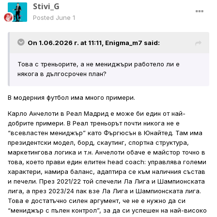
Stivi_G
Posted
June 1
On 1.06.2026 г. at 11:11,
Enigma_m7
said:
Това с треньорите, а не мениджъри работело ли е
някога в дългосрочен план?
В модерния футбол има много примери.
Карло Анчелоти в Реал Мадрид е може би един от най-
добрите примери. В Реал треньорът почти никога не е
“всевластен мениджър” като Фъргюсън в Юнайтед. Там има
президентски модел, борд, скаутинг, спортна структура,
маркетингова логика и т.н. Анчелоти обаче е майстор точно в
това, което прави един елитен head coach: управлява големи
характери, намира баланс, адаптира се към наличния състав
и печели. През 2021/22 той спечели Ла Лига и Шампионската
лига, а през 2023/24 пак взе Ла Лига и Шампионската лига.
Това е достатъчно силен аргумент, че не е нужно да си
“мениджър с пълен контрол”, за да си успешен на най-високо