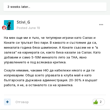
играчи, които са в отбора.
3 weeks later...
И ако направим една крачка назад и погледнем
ситуацията в отбора, тя е катастрофална, без
Stivi_G
преувеличение. Само ще изброя играчите, които ще си
тръгнат след година. Алисон, Гомес, Цимикас и Ван
Posted
June 19
Дайк, Ендо. Независимо дали ще правим тънки сметки в
защита това лято и ще ги оставим всички тия за още
На мен още ми е тъпо, че титулярни играчи като Салах и
един сезон, то в следващия ще трябва да ги заменим.
Конате си тръгват без пари. В каквото и състояние да са,
Нека погледнем какво става с играчите, които ще
миналата година бяха шампиони. А Конате съвсем не е "в
напуснат след 2 сезона, ако не преподпишат - Собослай
залеза" на кариерата си, както биха казали за Салах. Като
и Мак Алистър. Тоест имаме 6 човека общо, които ще
добавим и само 5-10М миналото лято за ТАА, явно
напуснат до максимум 2 сезона, като реалистично ще
управлението е под всякаква критика.
искаме да преподпишем само с един от тях и това е
Скаути нямаме, чакаме НЮ да набележи някого и да ги
Собослай.
изпреварим. Общо взето управата в клуба май е като
Това е брутално. Мозъчният тръст е начело на клуба от 2
българската държавна администрация. 20-30% я вършат
сезона и половина и отново сме в ситуацията от лятото
работа, я не, а останалото са на хранилка.
на 20203, когато ни трябваше цяла нова халфова линия
+ защитник. Не мога да повярвам, че отново ще правим
същото нещо. Даже почва да ми мирише на същата
Отговор
2
ситуация като с Белингам тогава, когато се пишеше
колко го искаме и тн., но с оглед на това, че ни трябваще