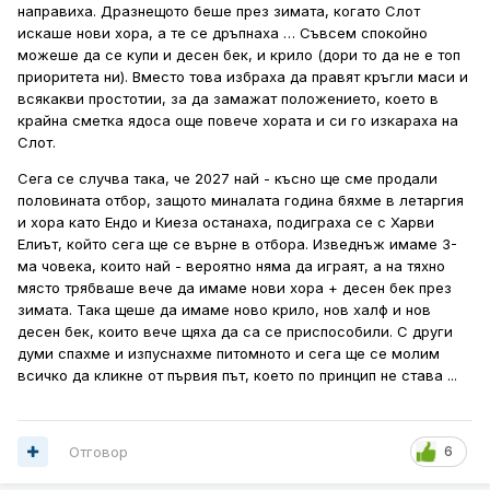
направиха. Дразнещото беше през зимата, когато Слот
млади играчи. Поне в Ливърпул. Уж, беше налагал
искаше нови хора, а те се дръпнаха … Съвсем спокойно
някакви 18, 19, 20-годишни във Фейенорд, ама при нас -
можеше да се купи и десен бек, и крило (дори то да не е топ
йок. Даже за купите почти не ги пускаше в първия си
приоритета ни). Вместо това избраха да правят кръгли маси и
сезон. После излезнаха слухове, че е имало разправии
всякакви простотии, за да замажат положението, което в
между Слот и Хюз, че първият искал синиър крило, а
крайна сметка ядоса още повече хората и си го изкараха на
вторият много държал да се налага Рио. При Слот може
Слот.
да се каже, че нито един млад играч не си вдигна
значително нивото, с изключение на Гравенберх през
Сега се случва така, че 2027 най - късно ще сме продали
първия сезон, но пък удари дъното през втория. И в общи
половината отбор, защото миналата година бяхме в летаргия
линии е това.
и хора като Ендо и Киеза останаха, подиграха се с Харви
Елиът, който сега ще се върне в отбора. Изведнъж имаме 3-
Зимата се взеха три негъра на 17, защитници. Взе се
ма човека, които най - вероятно няма да играят, а на тяхно
Жаке на 20, взе се Керкез на 21, взе се Леони на 18,
място трябваше вече да имаме нови хора + десен бек през
който дори да не беше скъсал връзки, нямаше да
зимата. Така щеше да имаме ново крило, нов халф и нов
помирише терен, абсолютно съм убеден в това. И като
десен бек, които вече щяха да са се приспособили. С други
теглиш чертата, се оказва, че имаш млади играчи в
думи спахме и изпуснахме питомното и сега ще се молим
отбора, които Слот систематично показва с част от тях,
всичко да кликне от първия път, което по принцип не става ...
че не може да развие.
Ираола, от друга страна, има някаква история да
развива млади играчи в Борнемут. Керкез и Крупи са
Отговор
6
пресни примери, но и Хойсен в това число. Може би ще
се очаква от него да използва и развива младите