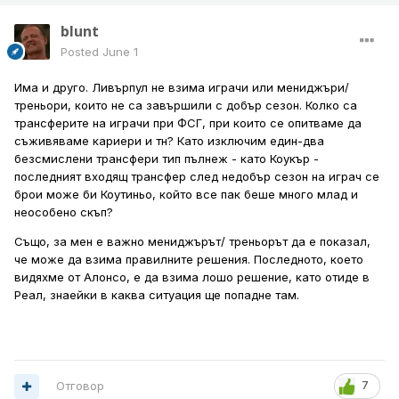
blunt
Posted
June 1
Има и друго. Ливърпул не взима играчи или мениджъри/
треньори, които не са завършили с добър сезон. Колко са
трансферите на играчи при ФСГ, при които се опитваме да
съживяваме кариери и тн? Като изключим един-два
безсмислени трансфери тип пълнеж - като Коукър -
последният входящ трансфер след недобър сезон на играч се
брои може би Коутиньо, който все пак беше много млад и
неособено скъп?
Също, за мен е важно мениджърът/ треньорът да е показал,
че може да взима правилните решения. Последното, което
видяхме от Алонсо, е да взима лошо решение, като отиде в
Реал, знаейки в каква ситуация ще попадне там.
Отговор
7