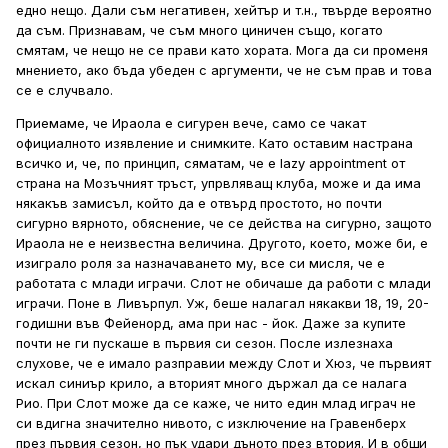
едно нещо. Дали съм негативен, хейтър и т.н., твърде вероятно
да съм. Признавам, че съм много циничен също, когато
смятам, че нещо не се прави като хората. Мога да си променя
мнението, ако бъда убеден с аргументи, че не съм прав и това
се е случвало.
Приемаме, че Ираола е сигурен вече, само се чакат
официалното изявление и снимките. Като оставим настрана
всичко и, че, по принцип, сяматам, че е lazy appointment от
страна на Мозъчният тръст, упрвляващ клуба, може и да има
някакъв замисъл, който да е отвърд простото, но почти
сигурно вярното, обяснение, че се действа на сигурно, защото
Ираола не е неизвестна величина. Другото, което, може би, е
изиграло роля за назначаването му, все си мисля, че е
работата с млади играчи. Слот не обичаше да работи с млади
играчи. Поне в Ливърпул. Уж, беше налагал някакви 18, 19, 20-
годишни във Фейенорд, ама при нас - йок. Даже за купите
почти не ги пускаше в първия си сезон. После излезнаха
слухове, че е имало разправии между Слот и Хюз, че първият
искал синиър крило, а вторият много държал да се налага
Рио. При Слот може да се каже, че нито един млад играч не
си вдигна значително нивото, с изключение на Гравенберх
през първия сезон, но пък удари дъното през втория. И в общи