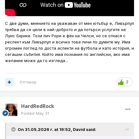
С две думи, мнението на уважаван от мен ютъбър е, Ливърпул
трябва да се цели в най-доброто и да потърси услугите на
Луис Енрике. Този пич Рори е фен на Челси, но се отнася с
респект към Ливърпул и всичко това личи по думите му. Има
огромен поглед по доста аспекти на футбола и като история, и
сегашни събития. Който има познания по английски, ако има
желание може да го изгледа...
Отговор
2
HardRedRock
Posted
May 31
On 31.05.2026 г. at 19:52,
David
said: