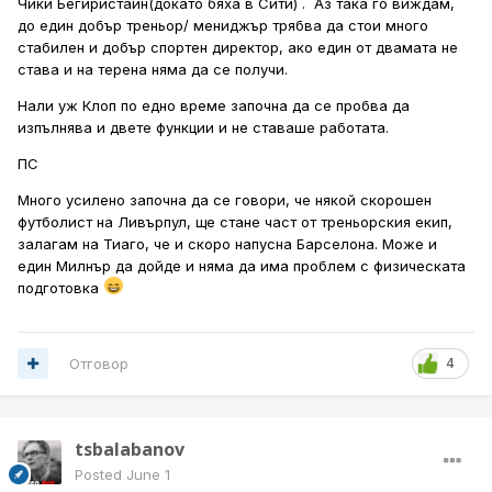
Чики Бегиристайн(докато бяха в Сити) . Аз така го виждам,
до един добър треньор/ мениджър трябва да стои много
стабилен и добър спортен директор, ако един от двамата не
става и на терена няма да се получи.
Нали уж Клоп по едно време започна да се пробва да
изпълнява и двете функции и не ставаше работата.
ПС
Много усилено започна да се говори, че някой скорошен
футболист на Ливърпул, ще стане част от треньорския екип,
залагам на Тиаго, че и скоро напусна Барселона. Moже и
един Милнър да дойде и няма да има проблем с физическата
подготовка
Отговор
4
tsbalabanov
Posted
June 1