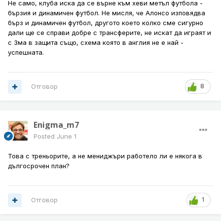
Не само, клуба иска да се върне към хеви метъл футбола -
бързия и динамичен футбол. Не мисля, че Алонсо изповядва
бърз и динамичен футбол, другото което колко сме сигурно
дали ще се справи добре с трансферите, не искат да играят и
с 3ма в защита също, схема която в англия не е най -
успешната.
Отговор
8
Enigma_m7
Posted
June 1
Това с треньорите, а не мениджъри работело ли е някога в
дългосрочен план?
Отговор
1