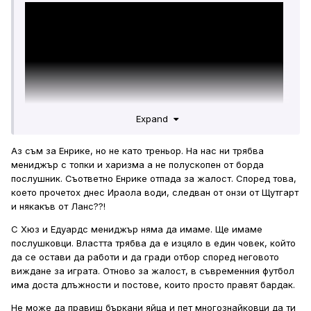
Expand
Аз съм за Енрике, но не като треньор. На нас ни трябва
мениджър с топки и харизма а не полускопен от борда
послушник. Съответно Енрике отпада за жалост. Според това,
С две думи, мнението на уважаван от мен ютъбър е,
което прочетох днес Ираола води, следван от онзи от Щутгарт
Ливърпул трябва да се цели в най-доброто и да потърси
и някакъв от Ланс??!
услугите на Луис Енрике. Този пич Рори е фен на Челси,
но се отнася с респект към Ливърпул и всичко това личи
С Хюз и Едуардс мениджър няма да имаме. Ще имаме
по думите му. Има огромен поглед по доста аспекти на
послушковци. Властта трябва да е изцяло в един човек, който
футбола и като история, и сегашни събития. Който има
да се остави да работи и да гради отбор според неговото
познания по английски, ако има желание може да го
виждане за играта. Отново за жалост, в съвременния футбол
изгледа...
има доста длъжности и постове, които просто правят бардак.
Не може да правиш бъркани яйца и пет многознайковци да ти