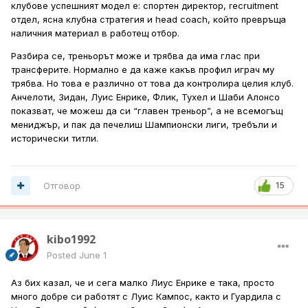
клубове успешният модел е: спортен директор, recruitment
отдел, ясна клубна стратегия и head coach, който превръща
наличния материал в работещ отбор.
Разбира се, треньорът може и трябва да има глас при
трансферите. Нормално е да каже какъв профил играч му
трябва. Но това е различно от това да контролира целия клуб.
Анчелоти, Зидан, Луис Енрике, Флик, Тухел и Шаби Алонсо
показват, че можеш да си “главен треньор”, а не всемогъщ
мениджър, и пак да печелиш Шампионски лиги, требъли и
исторически титли.
Отговор
15
kibo1992
Posted
June 1
Aз бих казал, че и сега малко Лиус Енрике е така, просто
много добре си работят с Луис Кампос, както и Гуардила с