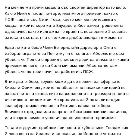
На мен не ми пречи модела със спортен директор като цяло.
Както Ники е писал по-горе, има много примери, както с
ПСЖ, така и със Сити. Това, което мен ме притеснява е
модъл, в който хора като Едуардс и Хюз взимат решенията
еднолично, както излгежда го правят в последните 2 сезона,
затова и съставът ни е толкова дисбалансиран в момента.
Едва ли като беше Чики Бегеристайн директор в Сити е
избирал играчите за Пеп и му ги е налагал. Абсолютно съм
убеден, че Пеп си е правил списък и дори да е имало някакви
промени по него, те са били минимални. Абсолютно съм
убеден, че по този начин се работи и в ПСЖ.
В тия два отбора, трудно може да се появи трансфер като
Киеза и Фримпонг, които по абсолютно никакъв критерий не
пасват нито на стила, нито на желанията на треньора и това е
очевидно от километри. На практика, за 2 лета, нито един
трансфер, с изключение на Екитике, пасна на отбора.
Всичките страдаха или защото не бяха използвани правилно,
или защото нямаше условия да се използват правилмо.
Това е и другият проблем при нашите хубостници. Гледам тия
2 дена неща за Ираола и се оказва, че Ираола е четвърти