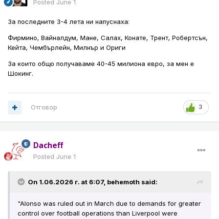
Posted
June 1
За последните 3-4 лета ни напуснаха:
Фирмино, Вайналдум, Мане, Салах, Конате, Трент, Робертсън,
Кейта, Чембърлейн, Милнър и Ориги
За които общо получаваме 40-45 милиона евро, за мен е
Шокинг.
Отговор
3
Dacheff
Posted
June 1
On 1.06.2026 г. at 6:07,
behemoth
said:
"Alonso was ruled out in March due to demands for greater
control over football operations than Liverpool were