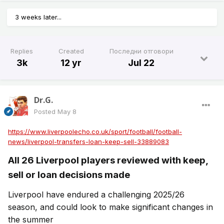
3 weeks later...
Replies
Created
Последни отговори
3k
12 yr
Jul 22
Dr.G.
Posted
May 8
https://www.liverpoolecho.co.uk/sport/football/football-
news/liverpool-transfers-loan-keep-sell-33889083
All 26 Liverpool players reviewed with keep,
sell or loan decisions made
Liverpool have endured a challenging 2025/26
season, and could look to make significant changes in
the summer