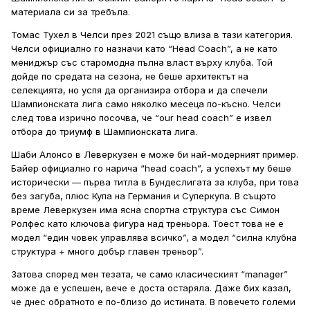
материала си за требъла.
Томас Тухел в Челси през 2021 също влиза в тази категория.
Челси официално го назначи като “Head Coach”, а не като
мениджър със старомодна пълна власт върху клуба. Той
дойде по средата на сезона, не беше архитектът на
селекцията, но успя да организира отбора и да спечели
Шампионската лига само няколко месеца по-късно. Челси
след това изрично посочва, че “our head coach” е извел
отбора до триумф в Шампионската лига.
Шаби Алонсо в Леверкузен е може би най-модерният пример.
Байер официално го нарича “head coach”, а успехът му беше
исторически — първа титла в Бундеслигата за клуба, при това
без загуба, плюс Купа на Германия и Суперкупа. В същото
време Леверкузен има ясна спортна структура със Симон
Ролфес като ключова фигура над треньора. Тоест това не е
модел “един човек управлява всичко”, а модел “силна клубна
структура + много добър главен треньор”.
Затова според мен тезата, че само класическият “manager”
може да е успешен, вече е доста остаряла. Даже бих казал,
че днес обратното е по-близо до истината. В повечето големи