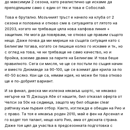
до максимум 2 сезона, като реалистично ще искаме да
преподпишем само с един от тях и това е Собослай.
Това е брутално. Мозъчният тръст е начело на клуба от 2
сезона и половина и отново сме в ситуацията от лятото на
20203, когато ни трябваше цяла нова халфова линия +
защитник. Не мога да повярвам, че отново ще правим същото
нещо. Даже почва да ми мирише на същата ситуация като с
Белингам тогава, когато се пишеше колко го искаме и тн., но
с оглед на това, че ни трябваще не само качество, но и
бройка, взехме двама за парите на Белингам. И това беше
правилното. Сега си мисля, че ще се постъпи по същия начин
и вместо Диоманде за 90-100, ще се вземат две крила за по
40-50 всяко. Кои ще са, нямам идея, но може би това отново
ще е по-добрият вариант.
И за финал, днеска ми излезна някакъв шортс, че някакво
негърче на 15 Джошуа Абе от нашите, бил отказал оферта от
Челси за 50к на седмица, защото му бил общеан clear
pathway към първия отбор. Както, изглежда е обещан на Рио и
с право. Та тоя е някакъв роден 2010, май е фен на Арсенал и
го водят топ талант, нещо като Рио, ама от дясната страна.
Даже тоя щял да участва в предсезонната подготовка с