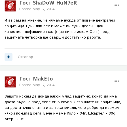
Гост ShaDoW_HuN7eR
Posted
May 17, 2014
И аз съм на мнение, че нямаме нужда от повече централни
защитници. Един ляв бек и може би един десен. Един
качествен дефанзивен халф (аз лично искам Сонг) пред
защитната четворка ще свърши достатъчно работа.
Отговор
Гост MakEto
Posted
May 17, 2014
Защото искам да дойда някой млад защитник, който да има
доста бъдеще пред себе си в клуба. Сегашните ни защитници,
са достатъчно опитни и за това мисля, че е добре да вземем
някой по-млад сега. Вече имаме Коло - 34г, Шкъртел - 30g,
Агер - 30г.