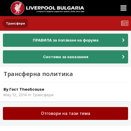
Трансфери
ПРАВИЛА за ползване на форума
Система за наказания
Трансферна политика
By Гост TheoScouse
May 12, 2014
in
Трансфери
Отговори на тази тема