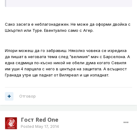
Сако засега е неблагонадежен. Не може да оформи двойка с
Шкъртел или Туре. Евентуално само с Агер.
Илори можеш да го забравиш. Няколко човека се изредиха
да пишат в неговата тема след "великия" мач с Барселона. А
една седмица по-късно никой не обели дума когато Севиля
им уши 4 парцала с него в центъра на защитата. А всъщност
Гранада утре ще паднат от Виляреал и ще изпаднат.
Отговор
Гост Red One
Posted
May 17, 2014