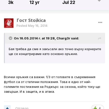
3k
12 yr
Jul 22
Гост Stojkica
Posted
May 16, 2014
On 16.05.2014 г. at 19:28, Charg3r said:
Бая трябва да сме я закъсали ако точно върху корнерите
ще се концетрираме като основно оръжие.
Всички оръжия са важни. 1/3 от головете в съвременния
футбол са от статични положения. Това е едно от най-
големите постижения на Роджърс за сезона, който току-що
завърши. И в защита, и в атака.
Отговор
4