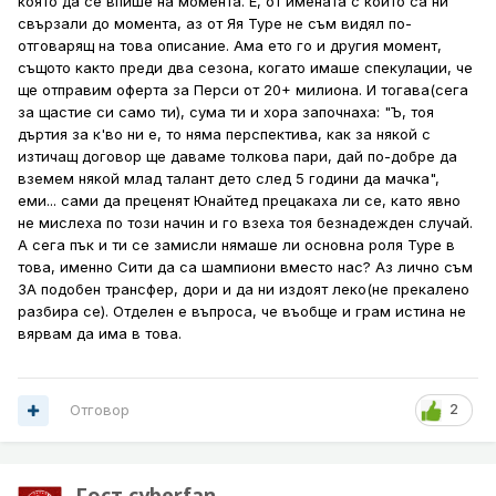
която да се впише на момента. Е, от имената с които са ни
свързали до момента, аз от Яя Туре не съм видял по-
отговарящ на това описание. Ама ето го и другия момент,
същото както преди два сезона, когато имаше спекулации, че
ще отправим оферта за Перси от 20+ милиона. И тогава(сега
за щастие си само ти), сума ти и хора започнаха: "Ъ, тоя
дъртия за к'во ни е, то няма перспектива, как за някой с
изтичащ договор ще даваме толкова пари, дай по-добре да
вземем някой млад талант дето след 5 години да мачка",
еми... сами да преценят Юнайтед прецакаха ли се, като явно
не мислеха по този начин и го взеха тоя безнадежден случай.
А сега пък и ти се замисли нямаше ли основна роля Туре в
това, именно Сити да са шампиони вместо нас? Аз лично съм
ЗА подобен трансфер, дори и да ни издоят леко(не прекалено
разбира се). Отделен е въпроса, че въобще и грам истина не
вярвам да има в това.
Отговор
2
Гост cyberfan