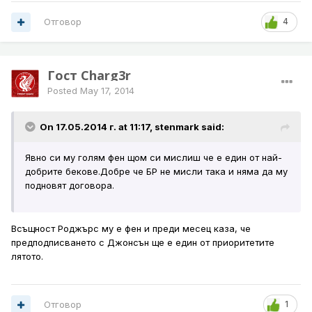
Отговор
4
Гост Charg3r
Posted
May 17, 2014
On 17.05.2014 г. at 11:17, stenmark said:
Явно си му голям фен щом си мислиш че е един от най-
добрите бекове.Добре че БР не мисли така и няма да му
подновят договора.
Всъщност Роджърс му е фен и преди месец каза, че
предподписването с Джонсън ще е един от приоритетите
лятото.
Отговор
1