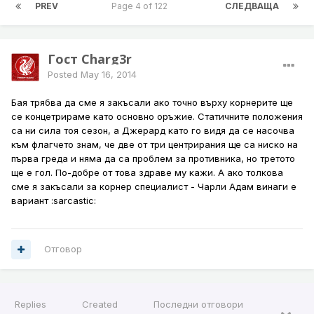
PREV
Page 4 of 122
СЛЕДВАЩА
Гост Charg3r
Posted
May 16, 2014
Бая трябва да сме я закъсали ако точно върху корнерите ще
се концетрираме като основно оръжие. Статичните положения
са ни сила тоя сезон, а Джерард като го видя да се насочва
към флагчето знам, че две от три центрирания ще са ниско на
първа греда и няма да са проблем за противника, но третото
ще е гол. По-добре от това здраве му кажи. А ако толкова
сме я закъсали за корнер специалист - Чарли Адам винаги е
вариант :sarcastic:
Отговор
Replies
Created
Последни отговори