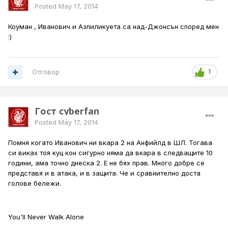
Posted
May 17, 2014
Коуман , Иванович и Азпиликуета са над-Джонсън според мен
:)
Отговор
1
Гост cyberfan
Posted
May 17, 2014
Помня когато Иванович ни вкара 2 на Анфийлд в ШЛ. Тогава
си виках тоя куц кон сигурно няма да вкара в следващите 10
години, ама точно днеска 2. Е не бях прав. Много добре се
представя и в атака, и в защита. Че и сравнително доста
голове бележи.
You'll Never Walk Alone