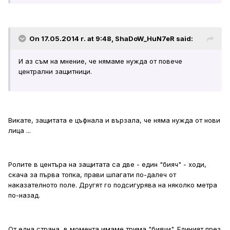
On 17.05.2014 г. at 9:48, ShaDoW_HuN7eR said:
И аз съм на мнение, че нямаме нужда от повече
централни защитници.
Викате, защитата е цъфнала и вързала, че няма нужда от нови
лица ...
Ролите в центъра на защитата са две - един "бияч" - ходи,
скача за първа топка, прави шпагати по-далеч от
наказателното поле. Другят го подсигурява на няколко метра
по-назад.
От една страна, в момента имаме трима "биячи". Единият през