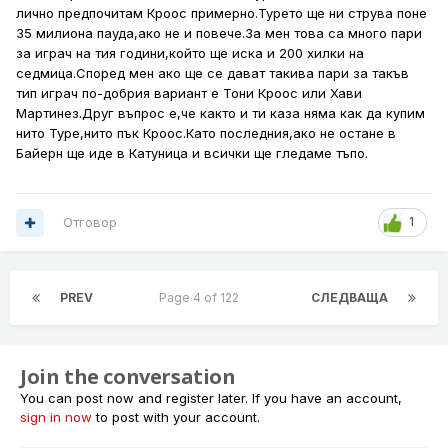
лично предпочитам Кроос примерно.Турето ще ни струва поне
35 милиона пауда,ако не и повече.За мен това са много пари
за играч на тия години,който ще иска и 200 хилки на
седмица.Според мен ако ще се дават такива пари за такъв
тип играч по-добрия вариант е Тони Кроос или Хави
Мартинез.Друг въпрос е,че както и ти каза няма как да купим
нито Туре,нито пък Кроос.Като последния,ако не остане в
Байерн ще иде в Катуница и всички ще гледаме тъпо.
Отговор
1
PREV
Page 4 of 122
СЛЕДВАЩА
Join the conversation
You can post now and register later. If you have an account,
sign in now
to post with your account.