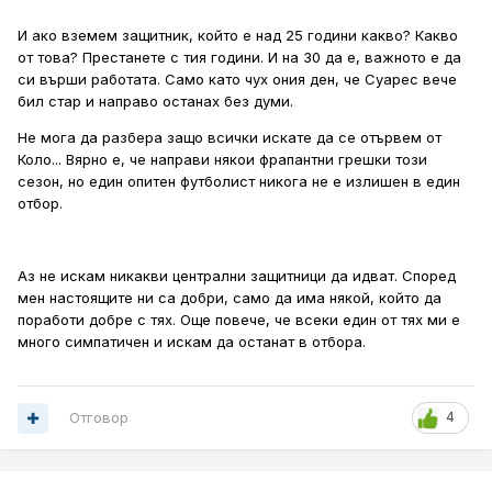
И ако вземем защитник, който е над 25 години какво? Какво
от това? Престанете с тия години. И на 30 да е, важното е да
си върши работата. Само като чух ония ден, че Суарес вече
бил стар и направо останах без думи.
Не мога да разбера защо всички искате да се отървем от
Коло... Вярно е, че направи някои фрапантни грешки този
сезон, но един опитен футболист никога не е излишен в един
отбор.
Аз не искам никакви централни защитници да идват. Според
мен настоящите ни са добри, само да има някой, който да
поработи добре с тях. Още повече, че всеки един от тях ми е
много симпатичен и искам да останат в отбора.
Отговор
4