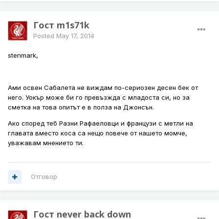
Гост m1s71k
Posted
May 17, 2014
stenmark,
Ами освен Сабалета не виждам по-сериозен десен бек от
него. Уокър може би го превъзжда с младоста си, но за
сметка на това опитът е в полза на Джонсън.
Ако според теб Разни Рафаеловци и французи с метли на
главата вместо коса са нещо повече от нашето момче,
уважавам мнението ти.
Отговор
Гост never back down