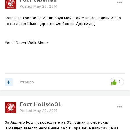
Posted
May 20, 2014
Колегата говори за Ашли Коул май. Той е на 33 години и ако
не се лъжа Шмелцер е левия бек на Дортмунд.
You'll Never Walk Alone
Отговор
1
Гост HoUs4oOL
Posted
May 20, 2014
За Ашлито Коул говорех,че е на 33 години и бих искал
Шмелцер вместо него.Иначе за Яя Туре вече написах,че аз