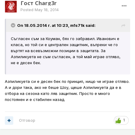
Гост Charg3r
Posted
May 18, 2014
On 18.05.2014 г. at 10:23, m1s71k said:
Съгласен съм за Коуман, бях го забравил. Иванович е
класа, но той си е централен защитник, въпреки че го
въртят на всевъзможни позиции в защитата. За
Азпиликуета не съм съгласен, а той май играе отляво,
не е десен бек.
Азпиликуета си е десен бек по принцип, нищо че играе отляво.
А и дори така, ако не беше Шоу, щеше Азпиликуета да е в
отбора на сезона като ляв защитник. Просто е много
постоянен и е стабилен назад.
Отговор
1