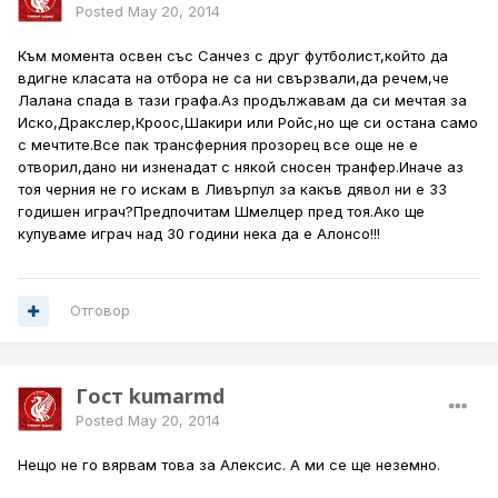
Posted
May 20, 2014
Към момента освен със Санчез с друг футболист,който да
вдигне класата на отбора не са ни свързвали,да речем,че
Лалана спада в тази графа.Аз продължавам да си мечтая за
Иско,Дракслер,Кроос,Шакири или Ройс,но ще си остана само
с мечтите.Все пак трансферния прозорец все още не е
отворил,дано ни изненадат с някой сносен транфер.Иначе аз
тоя черния не го искам в Ливърпул за какъв дявол ни е 33
годишен играч?Предпочитам Шмелцер пред тоя.Ако ще
купуваме играч над 30 години нека да е Алонсо!!!
Отговор
Гост kumarmd
Posted
May 20, 2014
Нещо не го вярвам това за Алексис. А ми се ще неземно.