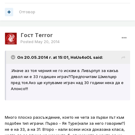
Отговор
Гост Terror
Posted
May 20, 2014
On 20.05.2014 г. at 15:01, HoUs4oOL said:
.Иначе аз тоя черния не го искам в Ливърпул за какъв
дявол ни е 33 годишен играч?Предпочитам Шмелцер
пред тоя.Ако ще купуваме играч над 30 години нека да е
Алонсо!!!
Много плоско разсъждение, което не чета за първи път към
подобен тип играчи. Първо - Яя Туре(нали за него говорим?)
не е на 33, а на 31. Второ - нали всеки иска доказана класа,