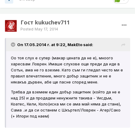
Гост kukuchev711
Posted
May 17, 2014
On 17.05.2014 г. at 9:22, MakEto said:
Оо тоя слух е супер (макар цената да не е), мноого
харесвам Ловрен. Имаше слухове още преди да иде в
Сотън, ама не го взехме. Като съм ги гледал често ми е
правил впечатление, много добър защитник и не е
някакъв дървен, абе ще пасне според мене.
Трябва да вземем един добър защитник (който да не е
над 25) и да продадем ненужните такива - Уисдъм,
Коатес, Кели, Коло(иска ми се ама май няма да стане),
Сама ..и да си останем с Шкъртел/Ловрен - Агер/Сако
(+ Илори под наем)