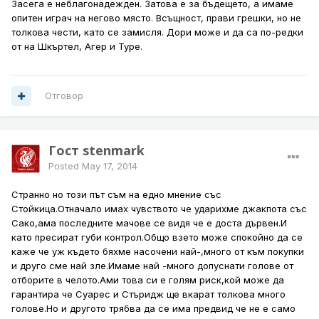
Засега е неблагонадежден. Затова е за бъдещето, а имаме
опитен играч на негово място. Всъщност, прави грешки, но не
толкова чести, като се замисля. Дори може и да са по-редки
от на Шкъртел, Агер и Туре.
Отговор
Гост stenmark
Posted
May 17, 2014
Странно но този път съм на едно мнение със
Стойкица.Отначало имах чувството че ударихме джакпота със
Сако,ама последните мачове се видя че е доста дървен.И
като пресират губи контрол.Общо взето може спокойно да се
каже че уж където бяхме насочени най-,много от към покупки
и друго сме най зле.Имаме най -много допуснати голове от
отборите в челото.Ами това си е голям риск,кой може да
гарантира че Суарес и Стъридж ще вкарат толкова много
голове.Но и другото трябва да се има предвид че не е само