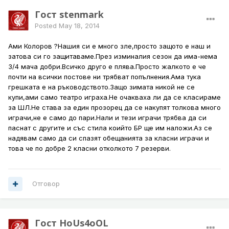
Гост stenmark
Posted
May 18, 2014
Ами Колоров ?Нашия си е много зле,просто защото е наш и
затова си го защитаваме.През изминалия сезон да има-нема
3/4 мача добри.Всичко друго е плява.Просто жалкото е че
почти на всички постове ни трябват попълнения.Ама тука
грешката е на ръководството.Защо зимата никой не се
купи,ами само театро играха.Не очакваха ли да се класираме
за ШЛ.Не става за един прозорец да се накупят толкова много
играчи,не е само до пари.Нали и тези играчи трябва да си
паснат с другите и със стила коийто БР ще им наложи.Аз се
надявам само да си спазят обещанията за класни играчи и
това че по добре 2 класни отколкото 7 резерви.
Отговор
Гост HoUs4oOL