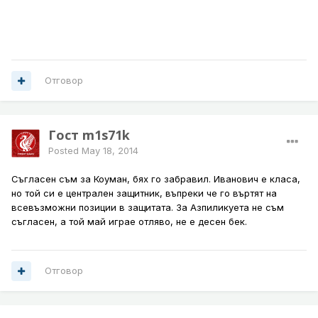
Отговор
Гост m1s71k
Posted
May 18, 2014
Съгласен съм за Коуман, бях го забравил. Иванович е класа,
но той си е централен защитник, въпреки че го въртят на
всевъзможни позиции в защитата. За Азпиликуета не съм
съгласен, а той май играе отляво, не е десен бек.
Отговор