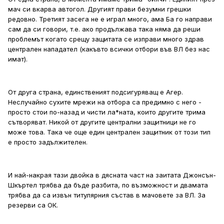
мач си вкарва автогол. Другият прави безумни грешки
редовно. Третият засега не е играл много, ама Ба го направи
сам да си говори, т.е. ако продължава така няма да реши
проблемът когато срещу защитата се изправи много здрав
централен нападател (какъвто всички отбори във ВЛ без нас
имат).
От друга страна, единственият подсигуряващ е Агер.
Неслучайно сухите мрежи на отбора са предимно с него -
просто стои по-назад и чисти ла*ната, които другите трима
сътворяват. Никой от другите централни защитници не го
може това. Така че още един централен защитник от този тип
е просто задължителен.
И най-накрая тази двойка в дясната част на заитата Джонсън-
Шкъртел трябва да бъде разбита, по възможност и двамата
трябва да са извън титулярния състав в мачовете за ВЛ. За
резерви са ОК.