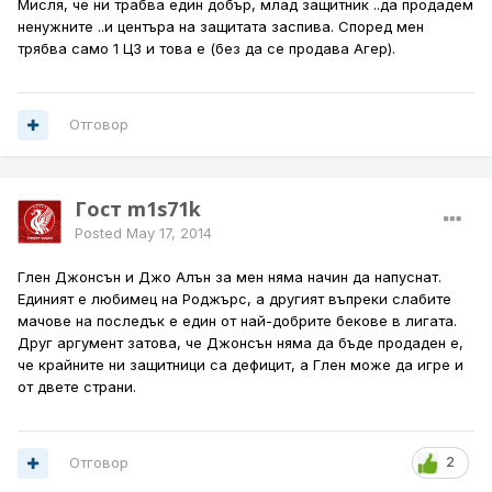
Мисля, че ни трабва един добър, млад защитник ..да продадем
ненужните ..и центъра на защитата заспива. Според мен
трябва само 1 ЦЗ и това е (без да се продава Агер).
Отговор
Гост m1s71k
Posted
May 17, 2014
Глен Джонсън и Джо Алън за мен няма начин да напуснат.
Единият е любимец на Роджърс, а другият въпреки слабите
мачове на последък е един от най-добрите бекове в лигата.
Друг аргумент затова, че Джонсън няма да бъде продаден е,
че крайните ни защитници са дефицит, а Глен може да игре и
от двете страни.
Отговор
2