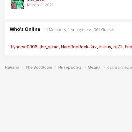
March 3, 2021
Who's Online
11 Members
, 1 Anonymous, 364 Guests
flyhorse0906
the_game
HardRedRock
krk
mimus
riji72
End
Начало
The BootRoom
Интерактив
Медия
Как да глед