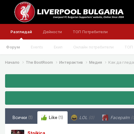
Разгледай
Дейности
ТОП Потребители
Форум
Events
Екип
Онлайн потребители
ТОП 
Начало
The BootRoom
Интерактив
Медия
Как да глед
Всички
(1)
Like
(1)
LOL
(0)
Facepalm
(
Stojkica