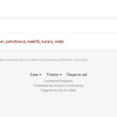
er
pehotineca
maik05
tuzara
redjo
аме мачове чрез компютърен или мобилен софтуер
Език
Theme
Пишете ни!
Liverpool-Bulgaria
Powered by Invision Community
Support by
Go Go Web