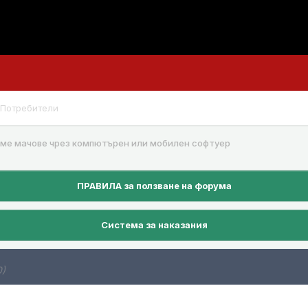
Потребители
аме мачове чрез компютърен или мобилен софтуер
ПРАВИЛА за ползване на форума
Система за наказания
0)