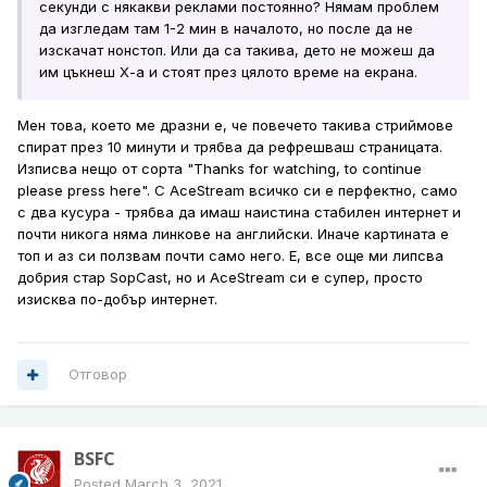
секунди с някакви реклами постоянно? Нямам проблем
да изгледам там 1-2 мин в началото, но после да не
изскачат нонстоп. Или да са такива, дето не можеш да
им цъкнеш Х-а и стоят през цялото време на екрана.
Мен това, което ме дразни е, че повечето такива стриймове
спират през 10 минути и трябва да рефрешваш страницата.
Изписва нещо от сорта "Thanks for watching, to continue
please press here". С AceStream всичко си е перфектно, само
с два кусура - трябва да имаш наистина стабилен интернет и
почти никога няма линкове на английски. Иначе картината е
топ и аз си ползвам почти само него. Е, все още ми липсва
добрия стар SopCast, но и AceStream си е супер, просто
изисква по-добър интернет.
Отговор
BSFC
Posted
March 3, 2021