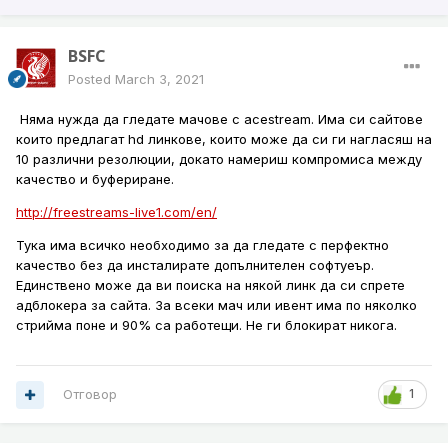
BSFC
Posted
March 3, 2021
Няма нужда да гледате мачове с acestream. Има си сайтове
които предлагат hd линкове, които може да си ги нагласяш на
10 различни резолюции, докато намериш компромиса между
качество и буфериране.
http://freestreams-live1.com/en/
Тука има всичко необходимо за да гледате с перфектно
качество без да инсталирате допълнителен софтуеър.
Единствено може да ви поиска на някой линк да си спрете
адблокера за сайта. За всеки мач или ивент има по няколко
стрийма поне и 90% са работещи. Не ги блокират никога.
Отговор
1