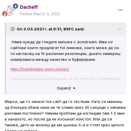
Dacheff
Posted
March 3, 2021
On 3.03.2021 г. at 9:31,
BSFC
said:
Няма нужда да гледате мачове с acestream. Има си
сайтове които предлагат hd линкове, които може да си
ги нагласяш на 10 различни резолюции, докато намериш
компромиса между качество и буфериране.
http://freestreams-live1.com/en/
Тука има всичко необходимо за да гледате с перфектно
качество без да инсталирате допълнителен софтуеър.
Expand
Единствено може да ви поиска на някой линк да си
спрете адблокера за сайта. За всеки мач или ивент има
Мерси, ще го запазя тоя сайт да го тествам. Като си махнеш
по няколко стрийма поне и 90% са работещи. Не ги
ад блокъра обаче нали не те спами през 30 секунди с някакви
блокират никога.
реклами постоянно? Нямам проблем да изгледам там 1-2 мин
в началото, но после да не изскачат нонстоп. Или да са
такива, дето не можеш да им цъкнеш Х-а и стоят през цялото
време на екрана.