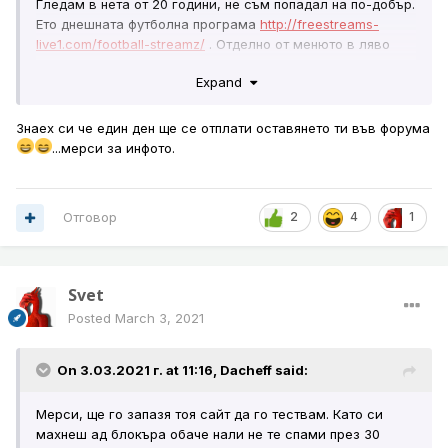
Гледам в нета от 20 години, не съм попадал на по-добър.
Ето днешната футболна програма
http://freestreams-
live1.com/football-streamz/
. Отделно от менюто в ляво
могат да се изберат хиляди телевизии ,не само спортни
Expand
Знаех си че един ден ще се отплати оставянето ти във форума
...мерси за инфото.
Отговор
2
4
1
Svet
Posted
March 3, 2021
On 3.03.2021 г. at 11:16,
Dacheff
said:
Мерси, ще го запазя тоя сайт да го тествам. Като си
махнеш ад блокъра обаче нали не те спами през 30