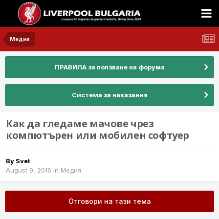
Медия
ПРАВИЛА за ползване на форума
Система за наказания
Как да гледаме мачове чрез
компютърен или мобилен софтуер
By
Svet
August 9, 2016
in
Медия
Отговори на тази тема