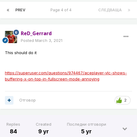
PREV
Page 4 of 4
СЛЕДВАЩА
ReD_Gerrard
Posted
March 3, 2021
This should do it
https://superuser.com/questions/974467/aceplayer-vlc-shows-
buffering-x-on-top-in-fullscreen-mode-annoying
Отговор
2
Replies
Created
Последни отговори
84
9 yr
5 yr