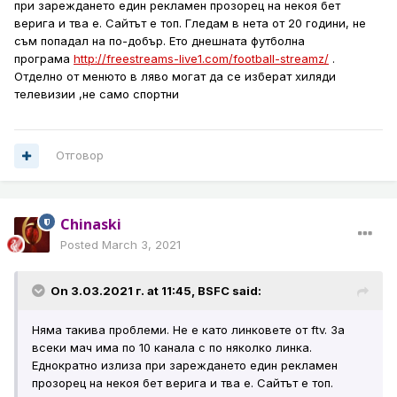
при зареждането един рекламен прозорец на некоя бет
верига и тва е. Сайтът е топ. Гледам в нета от 20 години, не
съм попадал на по-добър. Ето днешната футболна
програма
http://freestreams-live1.com/football-streamz/
.
Отделно от менюто в ляво могат да се изберат хиляди
телевизии ,не само спортни
Отговор
Chinaski
Posted
March 3, 2021
On 3.03.2021 г. at 11:45,
BSFC
said:
Няма такива проблеми. Не е като линковете от ftv. За
всеки мач има по 10 канала с по няколко линка.
Еднократно излиза при зареждането един рекламен
прозорец на некоя бет верига и тва е. Сайтът е топ.