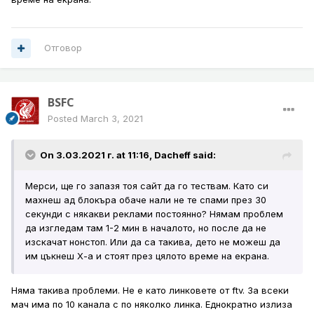
Отговор
BSFC
Posted
March 3, 2021
On 3.03.2021 г. at 11:16,
Dacheff
said:
Мерси, ще го запазя тоя сайт да го тествам. Като си
махнеш ад блокъра обаче нали не те спами през 30
секунди с някакви реклами постоянно? Нямам проблем
да изгледам там 1-2 мин в началото, но после да не
изскачат нонстоп. Или да са такива, дето не можеш да
им цъкнеш Х-а и стоят през цялото време на екрана.
Няма такива проблеми. Не е като линковете от ftv. За всеки
мач има по 10 канала с по няколко линка. Еднократно излиза