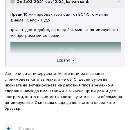
On 3.03.2021 г. at 12:04,
baivan
said:
Преди 10 мин пробвах този сайт от БСФС, с мач по
Диема: Село - Лудо
тръгна доста добре, но след 3-4 мин от антивирусната
ми програма ми се появи
Expand
Изключи си антивирусната. Много пъти разпознават
стриймовете като заплаха, а не са. С десен бутон на
иконката на антивирусната на работния плот временно я
спираш и няма да имаш грижи. По-късно ще ви дам и две
програми, които изчистват кашета, кукита и т.н. и обезмислят
антивирусните. Съветвам също да ползвате и опера като
браузър.
Отговор