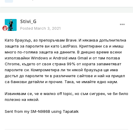
Stivi_G
Posted
March 3, 2021
Като браузър, аз препоръчвам Brave. И някаква допълнителна
защита за паролите ви като LastPass. Криптирани са и имаш
много по-голяма защита на данните. В днешно време всеки
използвайки Windows и Android има Gmail и от там ползва
Chrome, където от своя страна 99% от хората запаметяват
паролите си. Компрометира ли ти някой браузъра ще има
достъп до паролите ти в различните сайтове и най на прицел
са банкови детайли и прочие. Така, че имайте едно наум.
Извинявам се, че е малко off topic, но съм сигурен, че би било
полезно на някой.
Sent from my SM-N986B using Tapatalk