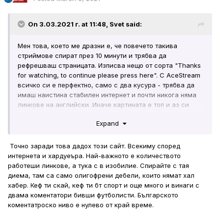
On 3.03.2021 г. at 11:48,
Svet
said:
Мен това, което ме дразни е, че повечето такива
стриймове спират през 10 минути и трябва да
рефрешваш страницата. Изписва нещо от сорта "Thanks
for watching, to continue please press here". С AceStream
всичко си е перфектно, само с два кусура - трябва да
имаш наистина стабилен интернет и почти никога няма
линкове на английски. Иначе картината е топ и аз си
ползвам почти само него. Е, все още ми липсва добрия
Expand
стар SopCast, но и AceStream си е супер, просто изисква
по-добър интернет.
Точно заради това дадох този сайт. Всекиму според
интернета и хардуеъра. Най-важното е количеството
работеши линкове, а тука с в изобилие. Спирайте с тая
диема, там са само олигофрени дебели, които нямат хал
хабер. Кеф ти скай, кеф ти бт спорт и още много и винаги с
двама коментатори бивши футболисти. Българското
коментатроско ниво е нулево от край време.