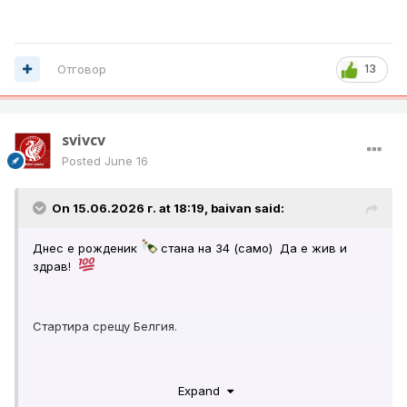
Отговор
13
svivcv
Posted
June 16
On 15.06.2026 г. at 18:19,
baivan
said:
Днес е рожденик
стана на 34 (само) Да е жив и
здрав!
Стартира срещу Белгия.
Expand