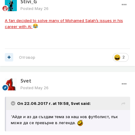
Stivi_G
Posted
May 26
A fan decided to solve many of Mohamed Salah’s issues in his
career with AI
Отговор
2
Svet
Posted
May 26
On 22.06.2017 г. at 19:58,
Svet
said:
'Айде и аз да създам тема за наш нов футболист, пък
може да се превърне в легенда.