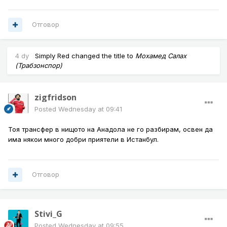
Отговор
4 dy
Simply Red
changed the title to
Мохамед Салах
(Трабзонспор)
zigfridson
Posted
Wednesday at 09:41
Тоя трансфер в нищото на Анадола не го разбирам, освен да
има някои много добри приятели в Истанбул.
Отговор
Stivi_G
Posted
Wednesday at 09:55