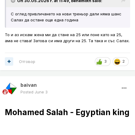
On 30.05.2026 г. at 11:49,
behemoth
said:
С оглед привличането на нови треньор дали няма шанс
Салах да остане още една година
То и аз искам жена ми да стане на 25 или поне като на 25,
ама не става! Затова си има други на 25. Та така и със Салах.
Отговор
3
2
baivan
Posted
June 3
Mohamed Salah - Egyptian king