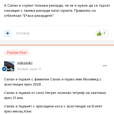
А Салах е счупил толкова рекорди, че не е нужно да се търсят
сензации с такива рекорди ката горните. Правилно си
отбелязал "
Е*аси
рекордите".
Отговор
2
Popular Post
nikiniki
Posted
June 17
Салах е първия с фамилия Салах и първо име Мохамед с
асистенция през 2026 .
Салах е първия от село Негриг излизал титуляр на световно
през 21 век.
Салах е първият с присадена коса с асистенция за Египет
през месец Юни.