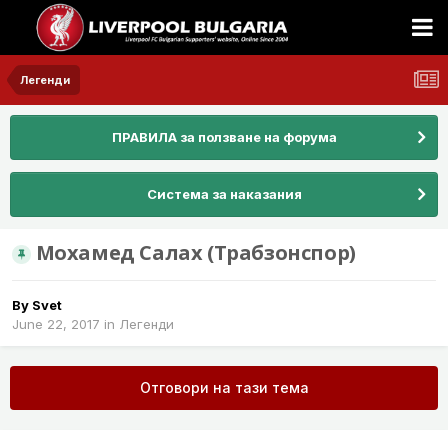
Легенди
ПРАВИЛА за ползване на форума
Система за наказания
Мохамед Салах (Трабзонспор)
By
Svet
June 22, 2017
in
Легенди
Отговори на тази тема