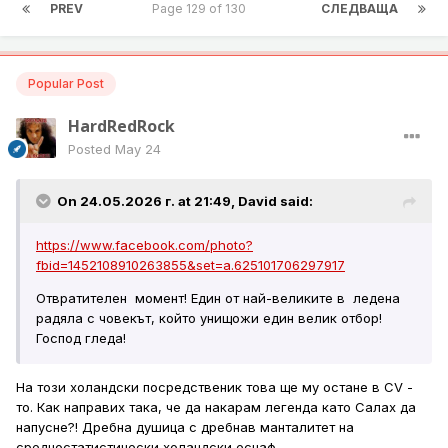
PREV
Page 129 of 130
СЛЕДВАЩА
Popular Post
HardRedRock
Posted
May 24
On 24.05.2026 г. at 21:49,
David
said:
https://www.facebook.com/photo?
fbid=1452108910263855&set=a.625101706297917
Отвратителен момент! Един от най-великите в ледена
радяла с човекът, който унищожи един велик отбор!
Господ гледа!
На този холандски посредственик това ще му остане в CV -
то. Как направих така, че да накарам легенда като Салах да
напусне?! Дребна душица с дребнав манталитет на
средностатистически холандски еснаф.