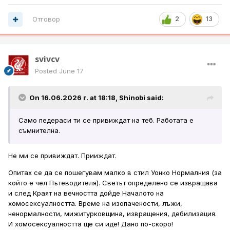
Отговор
2
13
svivcv
Posted
June 17
On 16.06.2026 г. at 18:18,
Shinobi
said:
Само педераси ти се привиждат на теб. Работата е
съмнителна.
Не ми се привиждат. Прииждат.
Опитах се да се пошегувам малко в стил Уонко Нормалния (за
който е чел Пътеводителя). Светът определено се извращава
и след Краят на вечността дойде Началото на
хомосексуалността. Време на изопачености, лъжи,
ненормалности, мижитурковщина, извращения, дебилизация.
И хомосексуалността ще си иде! Дано по-скоро!