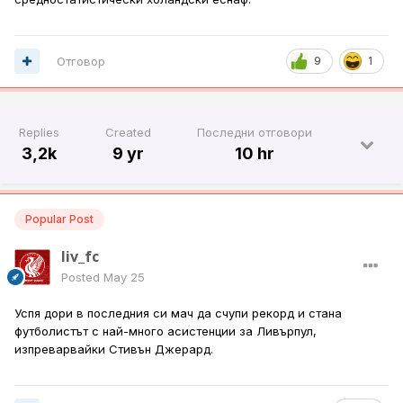
Отговор
9
1
Replies
Created
Последни отговори
3,2k
9 yr
10 hr
Popular Post
liv_fc
Posted
May 25
Успя дори в последния си мач да счупи рекорд и стана
футболистът с най-много асистенции за Ливърпул,
изпреварвайки Стивън Джерард.