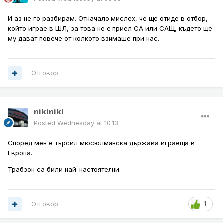
И аз не го разбирам. Отначало мислех, че ще отиде в отбор,
който играе в ШЛ, за това не е приел СА или САЩ, където ще
му дават повече от колкото взимаше при нас.
Отговор
nikiniki
Posted
Wednesday at 10:13
Според мен е търсил мюсюлманска държава играеща в
Европа.
Трабзон са били най-настоятелни.
Отговор
1