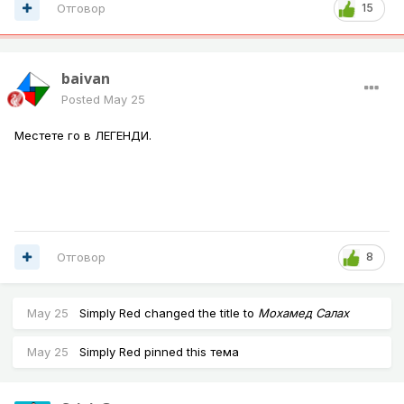
Отговор
15
baivan
Posted
May 25
Местете го в ЛЕГЕНДИ.
Отговор
8
May 25
Simply Red
changed the title to
Мохамед Салах
May 25
Simply Red
pinned this тема