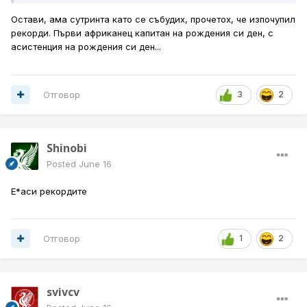
Остави, ама сутринта като се събудих, прочетох, че изпочупил
рекорди. Първи африканец капитан на рождения си ден, с
асистенция на рождения си ден...
Отговор
3
2
Shinobi
Posted
June 16
Е*аси рекордите
Отговор
1
2
svivcv