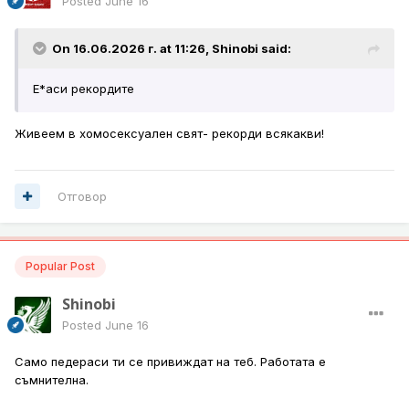
Posted
June 16
On 16.06.2026 г. at 11:26,
Shinobi
said:
Е*аси рекордите
Живеем в хомосексуален свят- рекорди всякакви!
Отговор
Popular Post
Shinobi
Posted
June 16
Само педераси ти се привиждат на теб. Работата е
съмнителна.