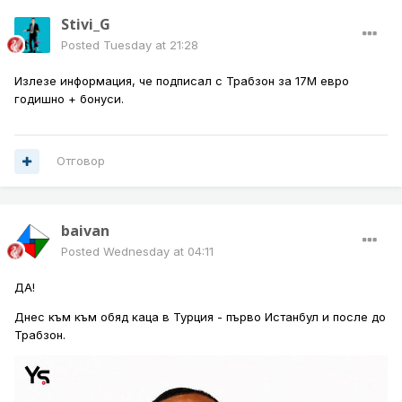
Stivi_G
Posted
Tuesday at 21:28
Излезе информация, че подписал с Трабзон за 17М евро
годишно + бонуси.
Отговор
baivan
Posted
Wednesday at 04:11
ДА!
Днес към към обяд каца в Турция - първо Истанбул и после до
Трабзон.