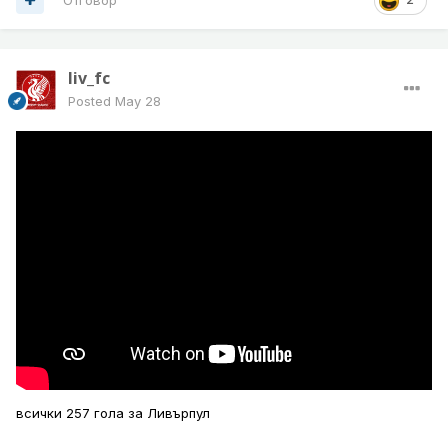
liv_fc
Posted
May 28
всички 257 гола за Ливърпул