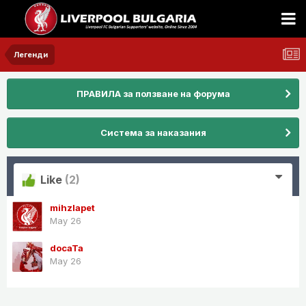
Легенди
ПРАВИЛА за ползване на форума
Система за наказания
Like
(2)
mihzlapet
May 26
docaTa
May 26