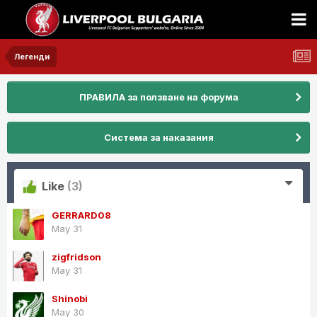
Легенди
ПРАВИЛА за ползване на форума
Система за наказания
Like
(3)
GERRARD08
May 31
zigfridson
May 31
Shinobi
May 30