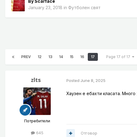
By
Scarface
January 23, 2018
in
Футболен свят
PREV
12
13
14
15
16
17
Page 17 of 17
zlts
Posted
June 8, 2025
Хаузен е ебахти класата. Много 
Потребители
645
Отговор