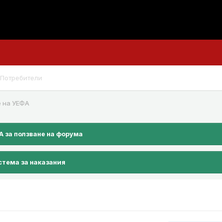
Потребители
е на УЕФА
 за ползване на форума
тема за наказания