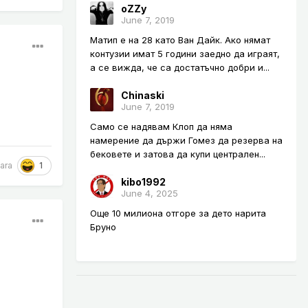
oZZy
June 7, 2019
Матип е на 28 като Ван Дайк. Ако нямат
контузии имат 5 години заедно да играят,
а се вижда, че са достатъчно добри и...
Chinaski
June 7, 2019
Само се надявам Клоп да няма
намерение да държи Гомез да резерва на
бековете и затова да купи централен...
1
ara
kibo1992
June 4, 2025
Още 10 милиона отгоре за дето наритa
Бруно