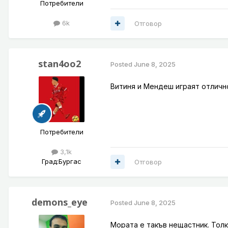
Потребители
6k
Отговор
stan4oo2
Posted
June 8, 2025
Витиня и Мендеш играят отличн
Потребители
3,1k
Град:
Бургас
Отговор
demons_eye
Posted
June 8, 2025
Мората е такъв нещастник. Толко