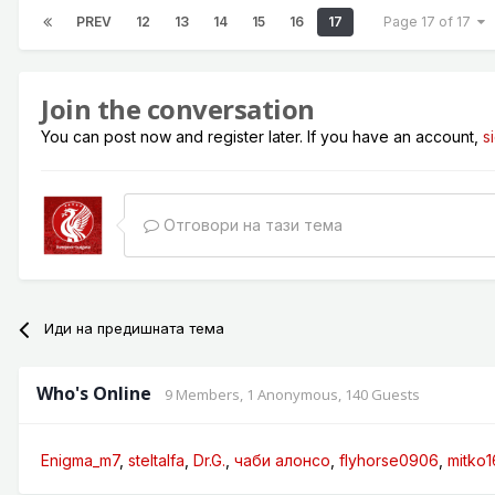
PREV
12
13
14
15
16
17
Page 17 of 17
Join the conversation
You can post now and register later. If you have an account,
s
Отговори на тази тема
Иди на предишната тема
Who's Online
9 Members
, 1 Anonymous, 140 Guests
Enigma_m7
steltalfa
Dr.G.
чаби алонсо
flyhorse0906
mitko