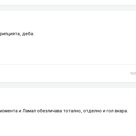
крипцията, деба.
tuz
омента и Ламал обезличава тотално, отделно и гол вкара.