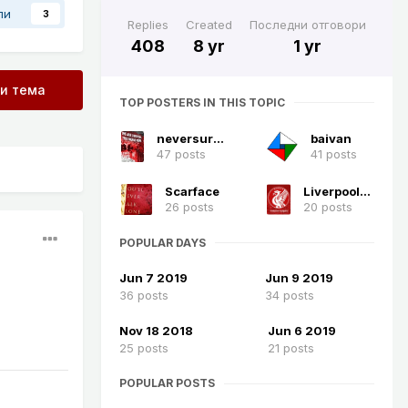
ли
3
Replies
Created
Последни отговори
408
8 yr
1 yr
зи тема
TOP POSTERS IN THIS TOPIC
neversurrender
baivan
47 posts
41 posts
Scarface
LiverpoolYNWA
26 posts
20 posts
POPULAR DAYS
Jun 7 2019
Jun 9 2019
36 posts
34 posts
Nov 18 2018
Jun 6 2019
25 posts
21 posts
POPULAR POSTS