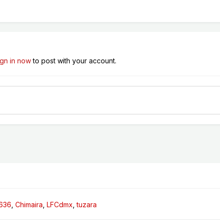
ign in now
to post with your account.
1636
Chimaira
LFCdmx
tuzara