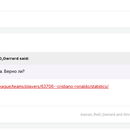
D_Gerrard
said:
а. Верно ли?
eague/teams/players/63706--cristiano-ronaldo/statistics/
baivan
,
ReD_Gerrard
and
Stiv