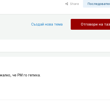
Share
Последовате
Създай нова тема
Отговори на та
жалко, че РМ го гепиха.