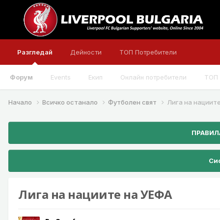
Разгледай
Дейности
ТОП Потребители
Форум
Events
Екип
Онлайн потребители
ТОП 
Начало
Всичко останало
Футболен свят
Лига на нациит
ПРАВИЛА
Сис
Лига на нациите на УЕФА