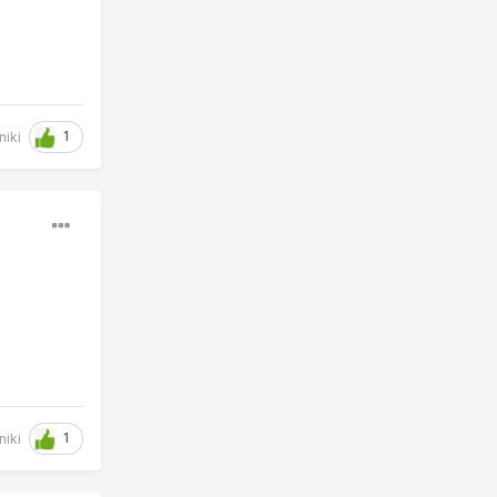
1
niki
1
niki