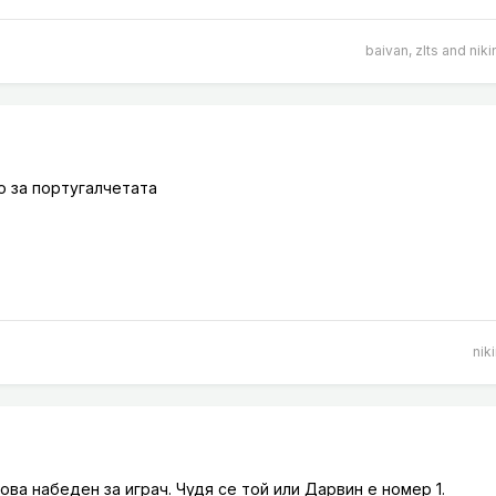
baivan
,
zlts
and
niki
о за португалчетата
niki
ва набеден за играч. Чудя се той или Дарвин е номер 1.