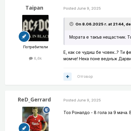
Taipan
Posted
June 9, 2025
On 8.06.2025 г. at 21:44,
de
Мората е такъв нещастник. То
Потребители
Е, как се чудиш бе човек...? Ти
6,6k
момче! Нека поне веднъж Дарв
Отговор
ReD_Gerrard
Posted
June 9, 2025
Тоз Роналдо - 8 гола за 9 мача.