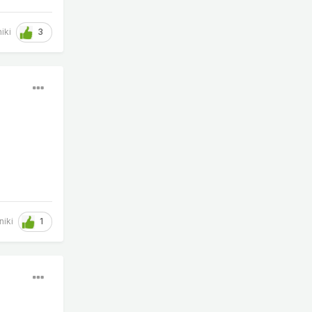
3
niki
1
niki