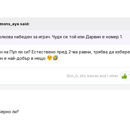
mons_eye
said:
лкова набеден за играч. Чудя се той или Дарвин е номер 1.
 фен на Пул ли си? Естествено пред 2-ма равни, трябва да избе
ин е най-добър в нещо
Stivi_G
,
zlts
,
baivan
and
1 other
 Верно ли?