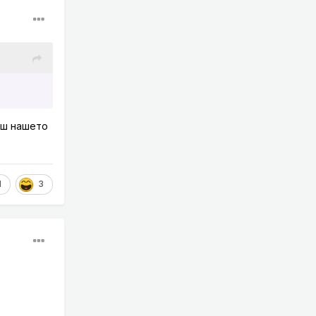
реш нашето
1
3