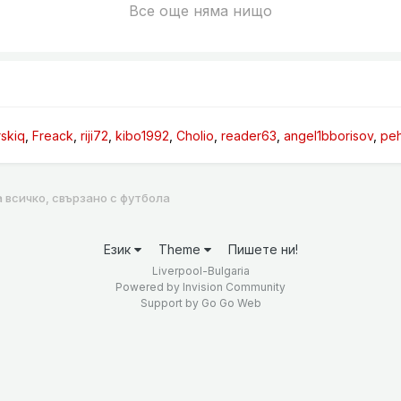
Все още няма нищо
rskiq
Freack
riji72
kibo1992
Cholio
reader63
angel1bborisov
peh
а всичко, свързано с футбола
Език
Theme
Пишете ни!
Liverpool-Bulgaria
Powered by Invision Community
Support by
Go Go Web