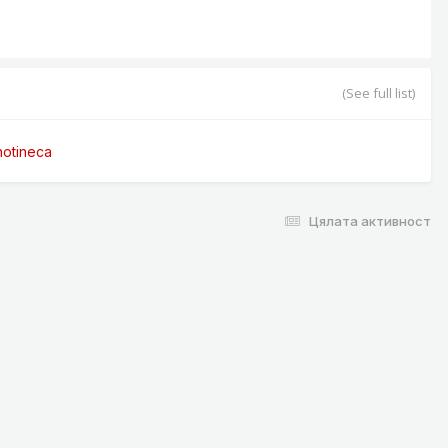
(See full list)
otineca
Цялата активност