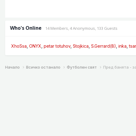
Who's Online
14 Members
, 4 Anonymous, 133 Guests
XhoSsa
ONYX
petar totuhov
Stojkica
S.Gerrard(8)
inka
tsa
Начало
Всичко останало
Футболен свят
Пред банята - з