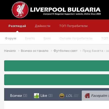
Разгледай
Дейности
ТОП Потребители
Форум
Events
Екип
Онлайн потребители
ТОП 
Начало
Всичко останало
Футболен свят
Пред банята - з
Всички
(3)
Like
(3)
LOL
(0)
Facepalm