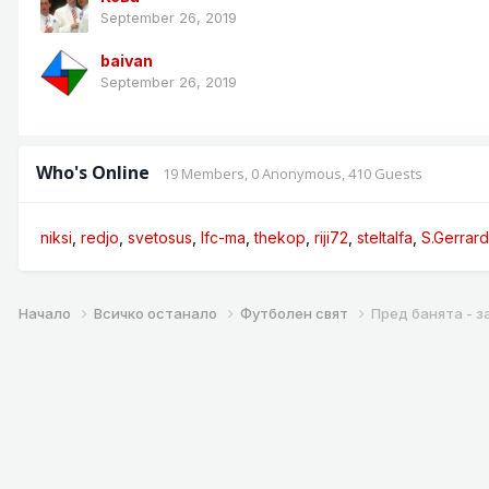
September 26, 2019
baivan
September 26, 2019
Who's Online
19 Members
, 0 Anonymous, 410 Guests
niksi
redjo
svetosus
lfc-ma
thekop
riji72
steltalfa
S.Gerrard
Начало
Всичко останало
Футболен свят
Пред банята - з