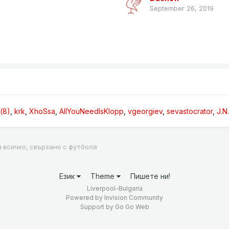
September 26, 2019
(8)
krk
XhoSsa
AllYouNeedIsKlopp
vgeorgiev
sevastocrator
J.N.
а всичко, свързано с футбола
Език
Theme
Пишете ни!
Liverpool-Bulgaria
Powered by Invision Community
Support by
Go Go Web