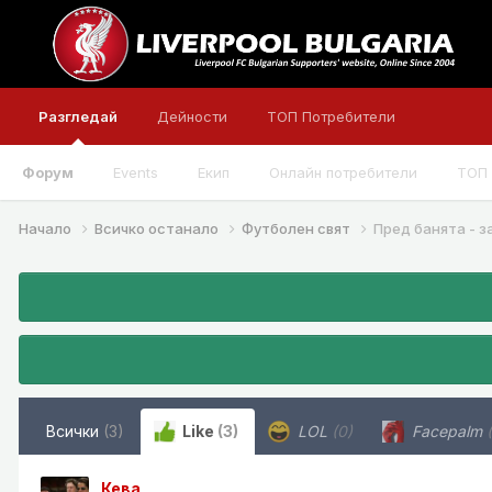
Разгледай
Дейности
ТОП Потребители
Форум
Events
Екип
Онлайн потребители
ТОП 
Начало
Всичко останало
Футболен свят
Пред банята - з
Всички
(3)
Like
(3)
LOL
(0)
Facepalm
Кева