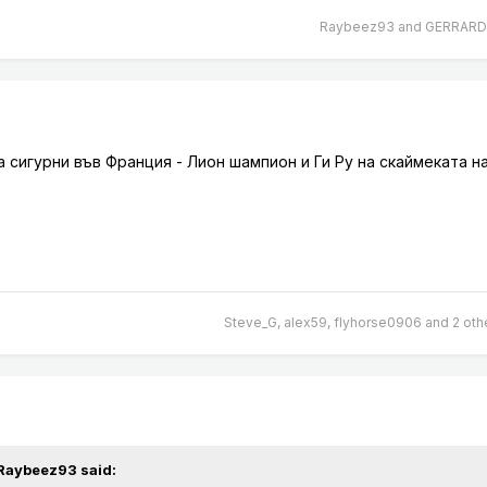
Raybeez93
and
GERRARD
а сигурни във Франция - Лион шампион и Ги Ру на скаймеката 
Steve_G
,
alex59
,
flyhorse0906
and
2 oth
Raybeez93
said: