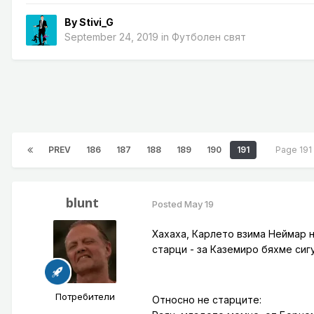
By
Stivi_G
September 24, 2019
in
Футболен свят
PREV
186
187
188
189
190
191
Page 191
blunt
Posted
May 19
Хахаха, Карлето взима Неймар 
старци - за Каземиро бяхме сиг
Потребители
Относно не старците: