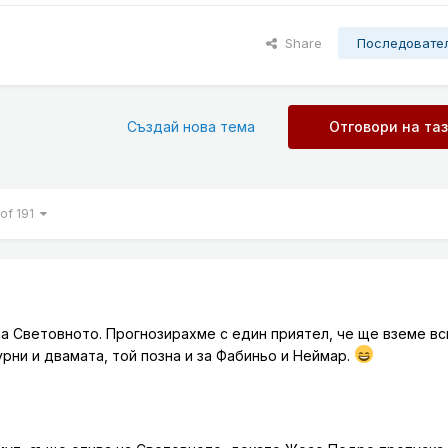
Share
Последовате
Създай нова тема
Отговори на та
 of 191
на Световното. Прогнозирахме с един приятел, че ще вземе вс
урни и двамата, той позна и за Фабиньо и Неймар.