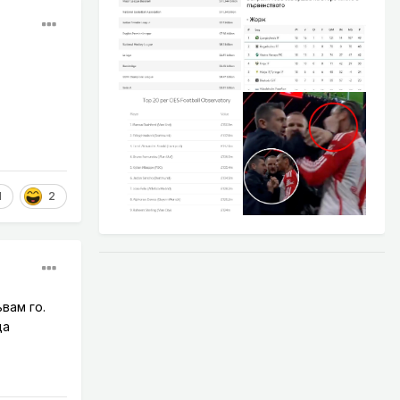
1
2
вам го.
да