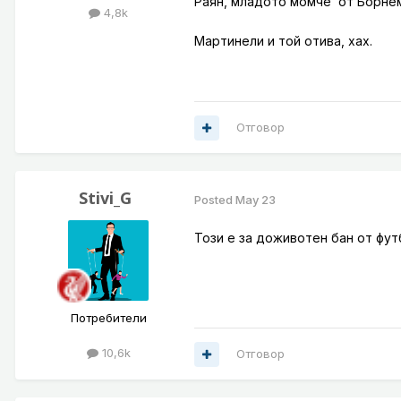
Раян, младото момче от Борнем
4,8k
Мартинели и той отива, хах.
Отговор
Stivi_G
Posted
May 23
Този е за доживотен бан от фут
Потребители
10,6k
Отговор