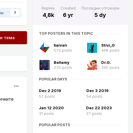
Replies
Created
Последни отговори
ли
7
4,8k
6 yr
5 dy
TOP POSTERS IN THIS TOPIC
зи тема
baivan
Stivi_G
570 posts
468 posts
Bellamy
Dr.G.
270 posts
240 posts
POPULAR DAYS
Dec 2 2019
Dec 3 2019
57 posts
54 posts
ичките
Jan 12 2020
Dec 22 2023
31 posts
27 posts
POPULAR POSTS