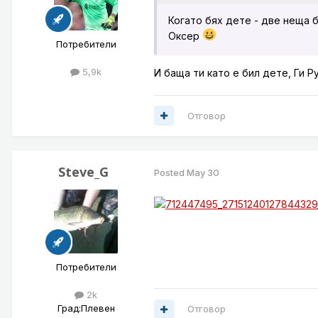
Когато бях дете - две неща б
Оксер
Потребители
5,9k
И баща ти като е бил дете, Ги Р
Отговор
Steve_G
Posted
May 30
Потребители
2k
Град:
Плевен
Отговор