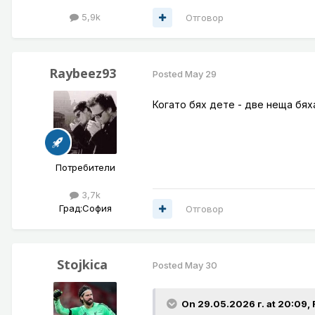
5,9k
Отговор
Raybeez93
Posted
May 29
Когато бях дете - две неща бях
Потребители
3,7k
Град:
София
Отговор
Stojkica
Posted
May 30
On 29.05.2026 г. at 20:09,