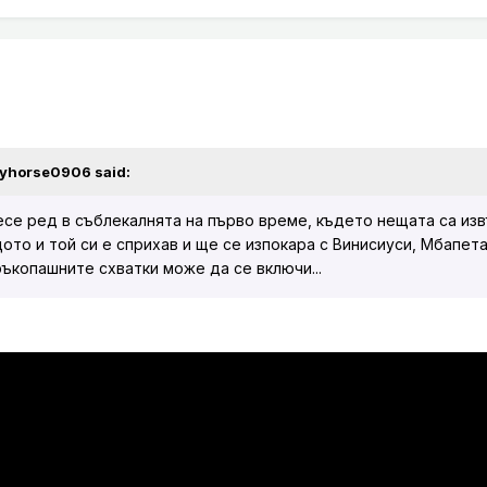
lyhorse0906
said:
несе ред в съблекалнята на първо време, където нещата са из
ото и той си е сприхав и ще се изпокара с Винисиуси, Мбапета
ръкопашните схватки може да се включи...