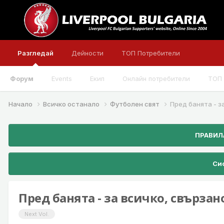
Разгледай
Дейности
ТОП Потребители
Форум
Events
Екип
Онлайн потребители
ТОП 
Начало
Всичко останало
Футболен свят
Пред банята - з
ПРАВИЛА
Сис
Пред банята - за всичко, свързан
Next Vol.