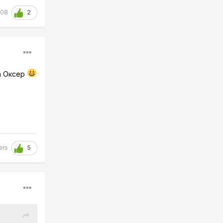
2
08
на Оксер
5
ers