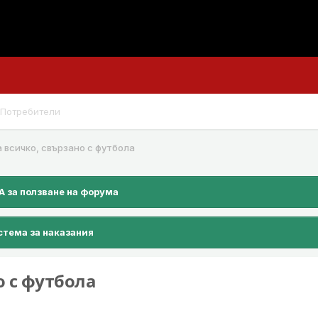
Потребители
а всичко, свързано с футбола
 за ползване на форума
тема за наказания
о с футбола