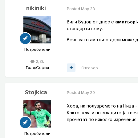
nikiniki
Posted
May 23
Вили Вуцов от днес е
аматьор
.
стандартите му.
Вече като аматьор дори може д
Потребители
2,3k
Град:
София
Отговор
Stojkica
Posted
May 29
Хора, на полувремето на Ница -
Както нека и по-младите (аз ве
прочетат по няколко изречения 
Потребители