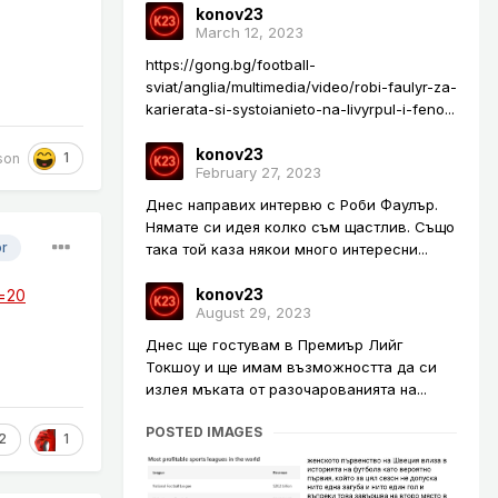
konov23
March 12, 2023
https://gong.bg/football-
sviat/anglia/multimedia/video/robi-faulyr-za-
karierata-si-systoianieto-na-livyrpul-i-feno...
konov23
1
son
February 27, 2023
Днес направих интервю с Роби Фаулър.
Нямате си идея колко съм щастлив. Също
or
така той каза някои много интересни...
konov23
s=20
August 29, 2023
Днес ще гостувам в Премиър Лийг
Токшоу и ще имам възможността да си
излея мъката от разочарованията на...
POSTED IMAGES
2
1