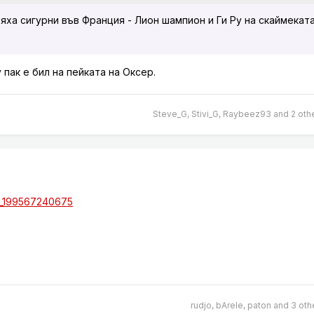
яха сигурни във Франция - Лион шампион и Ги Ру на скаймеката
у пак е бил на пейката на Оксер.
Steve_G
,
Stivi_G
,
Raybeez93
and
2 oth
rudjo
,
bArele
,
paton
and
3 oth