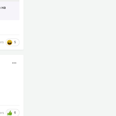
 на
5
ers
6
ers