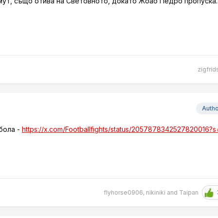
ут, също отива на Световното, докато Жоао Педро пропуска.
zigfrid
Auth
бола -
https://x.com/Footballfights/status/2057878342527820016?
flyhorse0906
,
nikiniki
and
Taipan