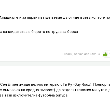
Изпаднал е и за първи път ще вземе да отиде в лига която е по
а кандидатства в бюрото по труда за борса.
Freack
,
baivan
and
Stivi_G
 Сен Етиен имаше велико интервю с Ги Ру (Guy Roux). Препорчъ
че съм чичак на средна възраст) да отделят няколко минути и 
за тази изключителна футболна фигура.