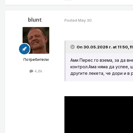
blunt
Posted
May 30
On 30.05.2026 г. at 11:50,
f
Потребители
Ами Перес го взема, за да в
контрол.Ама няма да успее, щ
4,8k
другите лекета, че дори и в 