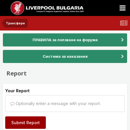
Трансфери
ПРАВИЛА за ползване на форума
Система за наказания
Report
Your Report
Optionally enter a message with your report.
Submit Report