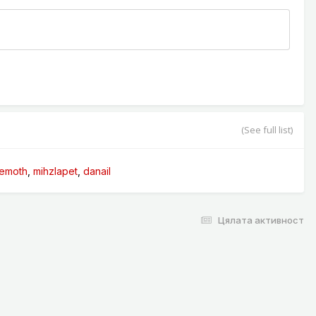
(See full list)
emoth
mihzlapet
danail
Цялата активност