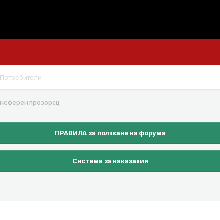
Потребители
ансферен прозорец
ПРАВИЛА за ползване на форума
Система за наказания