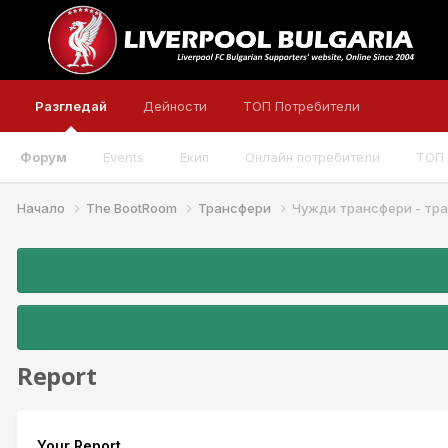
Разгледай
Дейности
ТОП Потребители
Форум
Events
Екип
Онлайн потребители
ТОП 
Начало
The BootRoom
Трансфери
Чужди трансфери - тр
Report
Your Report