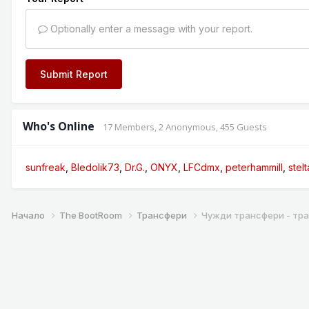
Optionally enter a message with your report.
Submit Report
Who's Online
17 Members
, 2 Anonymous, 455 Guests
sunfreak
Bledolik73
Dr.G.
ONYX
LFCdmx
peterhammill
stelt
Начало
The BootRoom
Трансфери
Чужди трансфери - тр