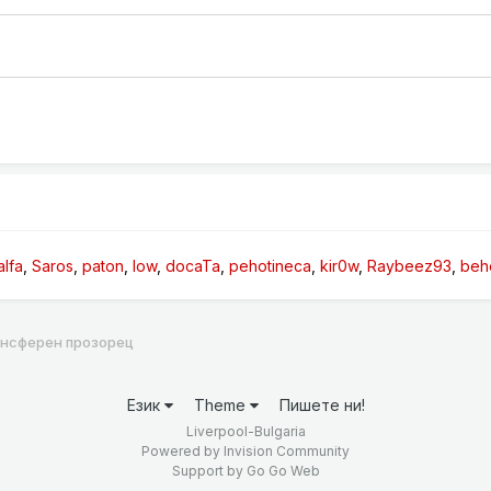
alfa
Saros
paton
low
docaTa
pehotineca
kir0w
Raybeez93
beh
ансферен прозорец
Език
Theme
Пишете ни!
Liverpool-Bulgaria
Powered by Invision Community
Support by
Go Go Web