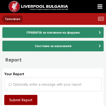
Трансфери
ПРАВИЛА за ползване на форума
Система за наказания
Report
Your Report
Optionally enter a message with your report.
Submit Report