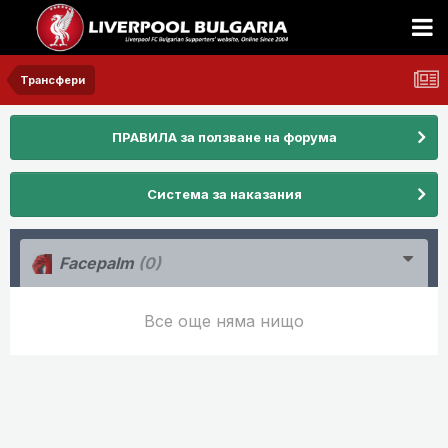
Трансфери
ПРАВИЛА за ползване на форума
Система за наказания
Facepalm
(0)
Все още няма нищо