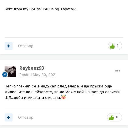
Sent from my SM-N986B using Tapatalk
Отговор
1
Raybeez93
Posted
May 30, 2021
Пепчо "гения" се е надъхал след вчера..и ще пръска още
милионите на шейховете, за да може най-накрая да спечели
ШЛ...деба и мишката смешна.
Отговор
6