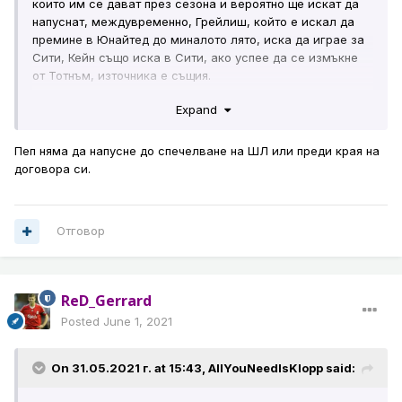
които им се дават през сезона и вероятно ще искат да
напуснат, междувременно, Грейлиш, който е искал да
премине в Юнайтед до миналото лято, иска да играе за
Сити, Кейн също иска в Сити, ако успее да се измъкне
от Тотнъм, източника е същия.
Expand
https://theathletic.com/2622403/2021/05/31/guardiola-
shake-up-manchester-city-need-sell-dissatisfied-players-
land-targets/?source=user_shared_article
Пеп няма да напусне до спечелване на ШЛ или преди края на
договора си.
За съжаление, Пеп май изобщо няма намерение да
напуска...
Отговор
ReD_Gerrard
Posted
June 1, 2021
On 31.05.2021 г. at 15:43,
AllYouNeedIsKlopp
said: