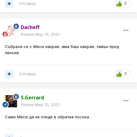
Отговор
2
Dacheff
Posted
May 31, 2021
Събраха се с Меси накрая, ама баш накрая, тамън пред
пенсия.
Отговор
3
S.Gerrard
Posted
May 31, 2021
Само Меси да не отиде в обратна посока.