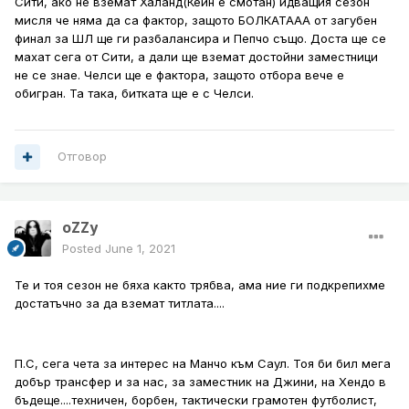
Сити, ако не вземат Халанд(Кейн е смотан) идващия сезон
мисля че няма да са фактор, защото БОЛКАТААА от загубен
финал за ШЛ ще ги разбалансира и Пепчо също. Доста ще се
махат сега от Сити, а дали ще вземат достойни заместници
не се знае. Челси ще е фактора, защото отбора вече е
обигран. Та така, битката ще е с Челси.
Отговор
oZZy
Posted
June 1, 2021
Те и тоя сезон не бяха както трябва, ама ние ги подкрепихме
достатъчно за да вземат титлата....
П.С, сега чета за интерес на Манчо към Саул. Тоя би бил мега
добър трансфер и за нас, за заместник на Джини, на Хендо в
бъдеще....техничен, борбен, тактически грамотен футболист,