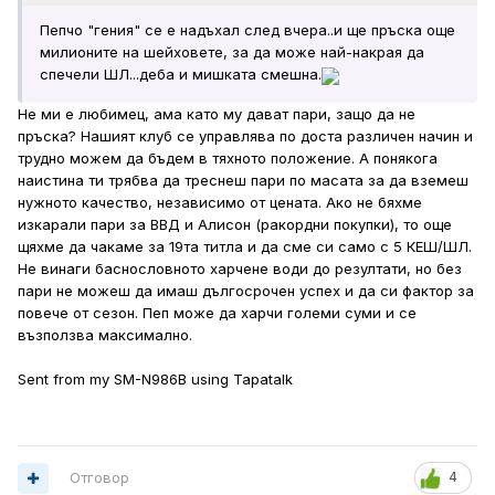
Пепчо "гения" се е надъхал след вчера..и ще пръска още
милионите на шейховете, за да може най-накрая да
спечели ШЛ...деба и мишката смешна.
Не ми е любимец, ама като му дават пари, защо да не
пръска? Нашият клуб се управлява по доста различен начин и
трудно можем да бъдем в тяхното положение. А понякога
наистина ти трябва да треснеш пари по масата за да вземеш
нужното качество, независимо от цената. Ако не бяхме
изкарали пари за ВВД и Алисон (ракордни покупки), то още
щяхме да чакаме за 19та титла и да сме си само с 5 КЕШ/ШЛ.
Не винаги баснословното харчене води до резултати, но без
пари не можеш да имаш дългосрочен успех и да си фактор за
повече от сезон. Пеп може да харчи големи суми и се
възползва максимално.
Sent from my SM-N986B using Tapatalk
Отговор
4