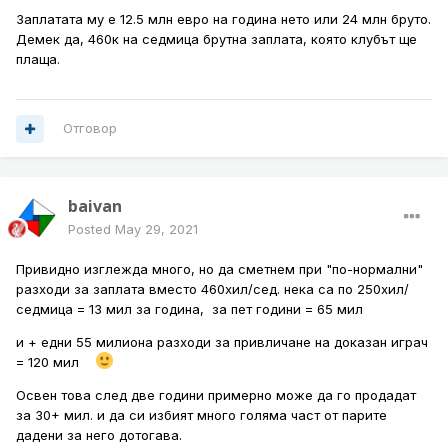
Заплатата му е 12.5 млн евро на година нето или 24 млн бруто.
Демек да, 460к на седмица брутна заплата, която клубът ще
плаща.
Отговор
baivan
Posted
May 29, 2021
Привидно изглежда много, но да сметнем при "по-нормални"
разходи за заплата вместо 460хил/сед. нека са по 250хил/
седмица = 13 мил за година, за пет години = 65 мил
и + едни 55 милиона разходи за привличане на доказан играч
= 120 мил
Освен това след две години примерно може да го продадат
за 30+ мил. и да си избият много голяма част от парите
дадени за него дотогава.