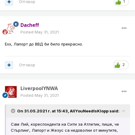
Отговор
1
Dacheff
Posted
May 31, 2021
Ехх, Лапорт до ВВД би било прекрасно.
Отговор
2
LiverpoolYNWA
Posted
May 31, 2021
On 31.05.2021 г. at 15:43,
AllYouNeedIsKlopp
said:
Сам Лий, кореспондента на Сити за Атлетик, пише, че
Стърлинг, Лапорт и Жезус са недоволни от минутите,