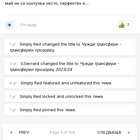
май не се контузва често, перфектен е....
Отговор
3
1 yr
Simply Red
changed the title to
Чужди трансфери -
трансферен прозорец
3 yr
S.Gerrard
changed the title to
Чужди трансфери -
трансферен прозорец 2023/24
4 yr
Simply Red
featured and unfeatured this тема
1 yr
Simply Red
locked and unlocked this тема
1 yr
Simply Red
pinned this тема
PREV
Page 5 of 106
СЛЕДВАЩА