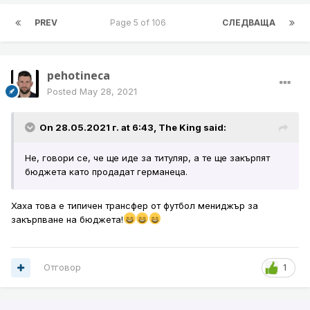
PREV
Page 5 of 106
СЛЕДВАЩА
pehotineca
Posted
May 28, 2021
On 28.05.2021 г. at 6:43,
The King
said:
Не, говори се, че ще иде за титуляр, а те ще закърпят
бюджета като продадат германеца.
Хаха това е типичен трансфер от футбол мениджър за
закърпване на бюджета!
Отговор
1