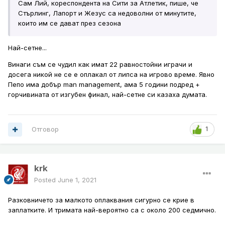
Сам Лий, кореспондента на Сити за Атлетик, пише, че
Стърлинг, Лапорт и Жезус са недоволни от минутите,
които им се дават през сезона
Най-сетне...
Винаги съм се чудил как имат 22 равностойни играчи и
досега никой не се е оплакал от липса на игрово време. Явно
Пепо има добър man management, ама 5 години подред +
горчивината от изгубен финал, най-сетне си казаха думата.
Отговор
1
krk
Posted
June 1, 2021
Разковничето за малкото оплаквания сигурно се крие в
заплатките. И тримата най-вероятно са с около 200 седмично.