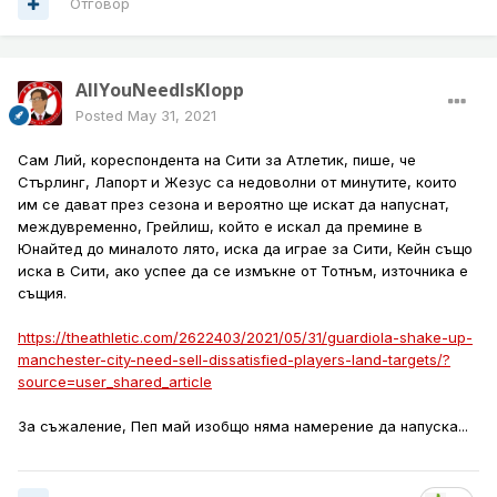
Отговор
AllYouNeedIsKlopp
Posted
May 31, 2021
Сам Лий, кореспондента на Сити за Атлетик, пише, че
Стърлинг, Лапорт и Жезус са недоволни от минутите, които
им се дават през сезона и вероятно ще искат да напуснат,
междувременно, Грейлиш, който е искал да премине в
Юнайтед до миналото лято, иска да играе за Сити, Кейн също
иска в Сити, ако успее да се измъкне от Тотнъм, източника е
същия.
https://theathletic.com/2622403/2021/05/31/guardiola-shake-up-
manchester-city-need-sell-dissatisfied-players-land-targets/?
source=user_shared_article
За съжаление, Пеп май изобщо няма намерение да напуска...