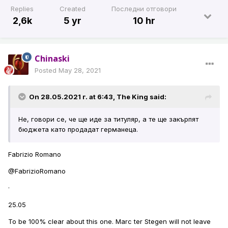
Replies
Created
Последни отговори
2,6k
5 yr
10 hr
Chinaski
Posted
May 28, 2021
On 28.05.2021 г. at 6:43,
The King
said:
Не, говори се, че ще иде за титуляр, а те ще закърпят
бюджета като продадат германеца.
Fabrizio Romano
@FabrizioRomano
·
25.05
To be 100% clear about this one. Marc ter Stegen will not leave