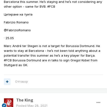
Barcelona this summer. He’s staying and he’s not considering any
other option - same for BVB. #FCB
Цитиране на туита
Fabrizio Romano
@FabrizioRomano
· 25.05
Marc André ter Stegen is not a target for Borussia Dortmund. He
wants to stay at Barcelona - he’s not been told anything about a
potential transfer this summer as he’s a key player for Barça.
#FCB Borussia Dortmund are in talks to sign Gregol Kobel from
Stuttgard as GK.
Отговор
The King
Posted
May 28, 2021