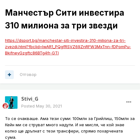
Манчестър Сити инвестира
310 милиона за три звезди
https://dsport.bg/manchestar-siti-investira-310-miliona-za-tri-
zvezdi.html?fbclid=IwAR1_PQgfRSVZ69ZnRFW3MxTnn-fDPomPu-
BkjfneyGzgftc86BTg4fr-GTI
Отговор
Stivi_G
Posted
May 30, 2021
То се очакваше. Ама тези суми: 100млн за Грийлиш, 150млн за
Кейн ми се струват много надути. И не мисля, че кой знае
колко ще дръпнат с тези трансфери, спрямо похарчената
сума.