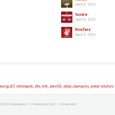
April 6, 2022
tuzara
April 6, 2022
KrisTerz
April 5, 2022
eorgi_87
mihzlapet
zlts
krk
alex59
dilqn_damqnov
petar totuhov
4.2022 Бенфика 1-3 Ливърпул (ШЛ - 1/4 финал)