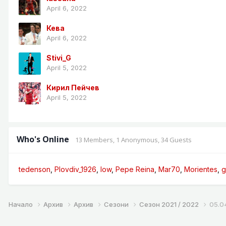
April 6, 2022
Кева
April 6, 2022
Stivi_G
April 5, 2022
Кирил Пейчев
April 5, 2022
Who's Online
13 Members
, 1 Anonymous, 34 Guests
tedenson
Plovdiv_1926
low
Pepe Reina
Mar70
Morientes
g
Начало
Архив
Архив
Сезони
Сезон 2021 / 2022
05.0