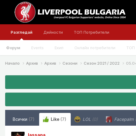
Разгледай
Дейности
ТОП Потребители
Форум
Events
Екип
Онлайн потребители
ТОП 
Начало
Архив
Архив
Сезони
Сезон 2021 / 2022
05.0
Всички
(7)
Like
(7)
LOL
(0)
Facepalm
lassana