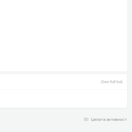
(See full list)
Цялата активност