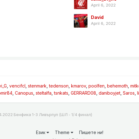
April 6, 2022
David
April 6, 2022
vi_G
vencifcl
stenmark
tedenson
kmarov
poolfen
behemoth
mit
omir84
Canopus
steltalfa
tsnkats
GERRARD08
daniboyjet
Saros
4.2022 Бенфика 1-3 Ливърпул (ШЛ - 1/4 финал)
Език
Theme
Пишете ни!