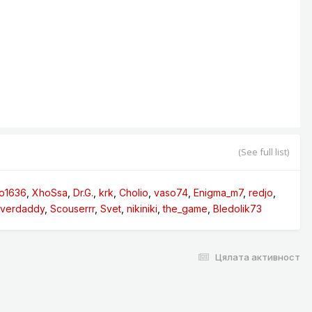
(See full list)
ko1636
XhoSsa
Dr.G.
krk
Cholio
vaso74
Enigma_m7
redjo
liverdaddy
Scouserrr
Svet
nikiniki
the_game
Bledolik73
Цялата активност