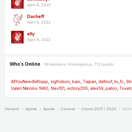
April 8, 2022
Dacheff
April 6, 2022
elly
April 6, 2022
Who's Online
39 Members
, 4 Anonymous, 773 Guests
AllYouNeedIsKlopp
zigfridson
kaio
Taipan
dafinof
liv_fc
Sti
Valeri Nikolov 1960
filev101
victory200
alex59
paton
Tsvet
Начало
Архив
Архив
Сезони
Сезон 2021 / 2022
05.0