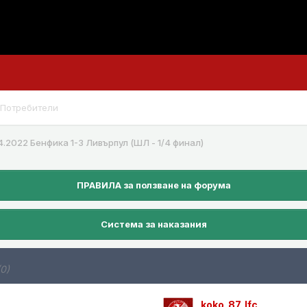
Потребители
4.2022 Бенфика 1-3 Ливърпул (ШЛ - 1/4 финал)
ПРАВИЛА за ползване на форума
Система за наказания
(0)
koko_87_lfc