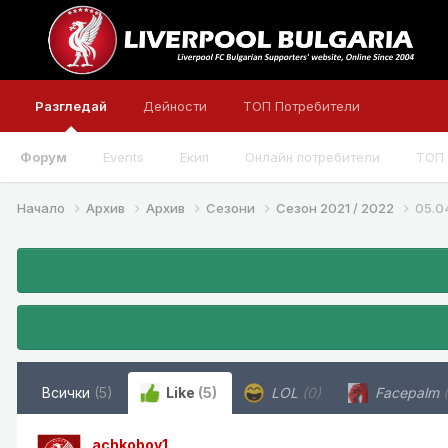
Разгледай
Дейности
ТОП Потребители
Форум
Events
Екип
Онлайн потребители
ТОП 
Начало
Архив
Архив
Сезони
Сезон 2021 / 2022
05.0
Всички
(5)
Like
(5)
LOL
(0)
Facepalm
achkoboy1