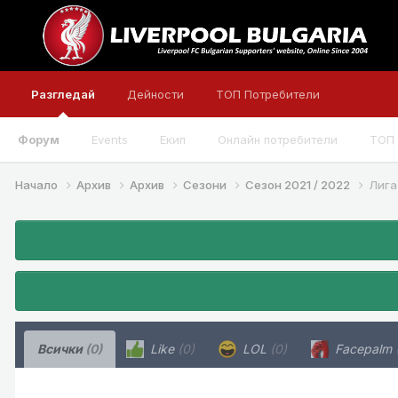
Разгледай
Дейности
ТОП Потребители
Форум
Events
Екип
Онлайн потребители
ТОП 
Начало
Архив
Архив
Сезони
Сезон 2021 / 2022
Лига
Всички
(0)
Like
(0)
LOL
(0)
Facepalm