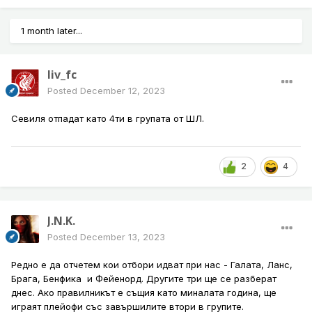
1 month later...
liv_fc
Posted
December 12, 2023
Севиля отпадат като 4ти в групата от ШЛ.
2
4
J.N.K.
Posted
December 13, 2023
Редно е да отчетем кои отбори идват при нас - Галата, Ланс,
Брага, Бенфика и Фейенорд. Другите три ще се разберат
днес. Ако правилникът е същия като миналата година, ще
играят плейофи със завършилите втори в групите.