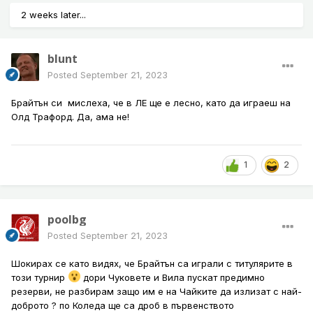
2 weeks later...
blunt
Posted
September 21, 2023
Брайтън си мислеха, че в ЛЕ ще е лесно, като да играеш на
Олд Трафорд. Да, ама не!
1
2
poolbg
Posted
September 21, 2023
Шокирах се като видях, че Брайтън са играли с титулярите в
този турнир
дори Чуковете и Вила пускат предимно
резерви, не разбирам защо им е на Чайките да излизат с най-
доброто ? по Коледа ще са дроб в първенството