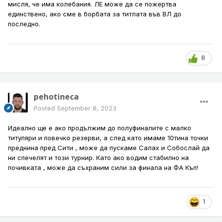
мисля, че има колебания. ЛЕ може да се пожертва
единствено, ако сме в борбата за титлата във ВЛ до
последно.
8
pehotineca
Posted
September 8, 2023
Идеално ще е ако продължим до полуфиналите с малко
титуляри и повечко резерви, а след като имаме 10тина точки
преднина пред Сити , може да пускаме Салах и Собослай да
ни спечелят и този турнир. Като ако водим стабилно на
почивката , може да съхраним сили за финала на ФА Къп!
1