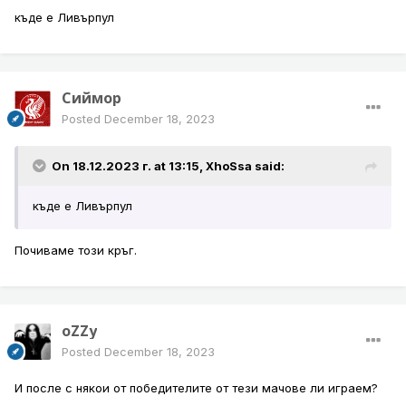
къде е Ливърпул
Сиймор
Posted
December 18, 2023
On 18.12.2023 г. at 13:15,
XhoSsa
said:
къде е Ливърпул
Почиваме този кръг.
oZZy
Posted
December 18, 2023
И после с някои от победителите от тези мачове ли играем?