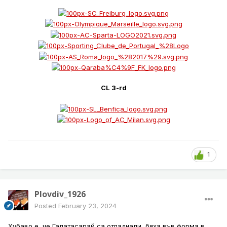
CL 3-rd
1
Plovdiv_1926
Posted
February 23, 2024
Хубаво е, че Галатасарай са отпаднали, бяха във форма в