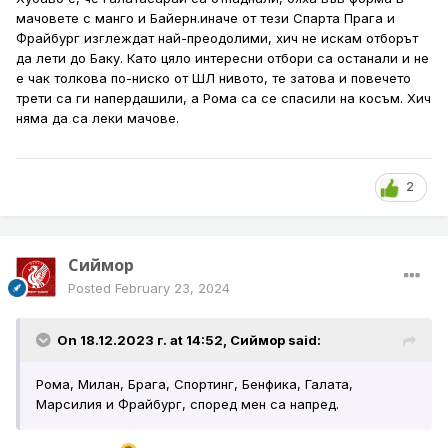
мачовете с манго и Байерн.иначе от тези Спарта Прага и
Фрайбург изглеждат най-преодолими, хич не искам отборът
да лети до Баку. Като цяло интересни отбори са останали и не
е чак толкова по-ниско от ШЛ нивото, те затова и повечето
трети са ги напердашили, а Рома са се спасили на косъм. Хич
няма да са леки мачове.
2
Сиймор
Posted
February 23, 2024
On 18.12.2023 г. at 14:52,
Сиймор
said:
Рома, Милан, Брага, Спортинг, Бенфика, Галата,
Марсилия и Фрайбург, според мен са напред.