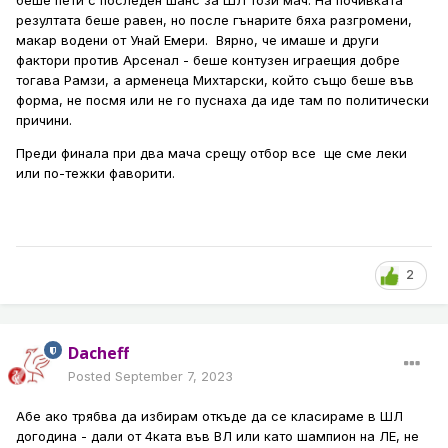
беше пети с последен шанс за ШЛ този мач. На почивката
резултата беше равен, но после гънарите бяха разгромени,
макар водени от Унай Емери. Вярно, че имаше и други
фактори против Арсенал - беше контузен играещия добре
тогава Рамзи, а арменеца Михтарски, който също беше във
форма, не посмя или не го пуснаха да иде там по политически
причини.
Преди финала при два мача срещу отбор все ще сме леки
или по-тежки фаворити.
2
Dacheff
Posted
September 7, 2023
Абе ако трябва да избирам откъде да се класираме в ШЛ
догодина - дали от 4ката във ВЛ или като шампион на ЛЕ, не