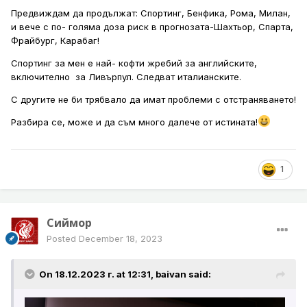
Предвиждам да продължат: Спортинг, Бенфика, Рома, Милан,
и вече с по- голяма доза риск в прогнозата-Шахтьор, Спарта,
Фрайбург, Карабаг!
Спортинг за мен е най- кофти жребий за английските,
включително за Ливърпул. Следват италианските.
С другите не би трябвало да имат проблеми с отстраняването!
Разбира се, може и да съм много далече от истината!
1
Сиймор
Posted
December 18, 2023
On 18.12.2023 г. at 12:31,
baivan
said: