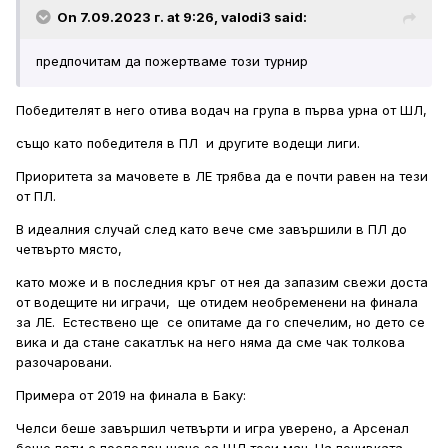
On 7.09.2023 г. at 9:26,
valodi3
said:
предпочитам да пожертваме този турнир
Победителят в него отива водач на група в първа урна от ШЛ,
също като победителя в ПЛ и другите водещи лиги.
Приоритета за мачовете в ЛЕ трябва да е почти равен на тези
от ПЛ.
В идеалния случай след като вече сме завършили в ПЛ до
четвърто място,
като може и в последния кръг от нея да запазим свежи доста
от водещите ни играчи, ще отидем необременени на финала
за ЛЕ. Естествено ще се опитаме да го спечелим, но дето се
вика и да стане сакатлък на него няма да сме чак толкова
разочаровани.
Примера от 2019 на финала в Баку:
Челси беше завършил четвърти и игра уверено, а Арсенал