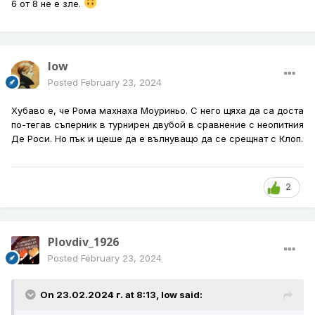
6 от 8 не е зле.
low
Posted
February 23, 2024
Хубаво е, че Рома махнаха Моуриньо. С него щяха да са доста
по-тегав съперник в турнирен двубой в сравнение с неопитния
Де Роси. Но пък и щеше да е вълнуващо да се срещнат с Клоп.
2
Plovdiv_1926
Posted
February 23, 2024
On 23.02.2024 г. at 8:13,
low
said: