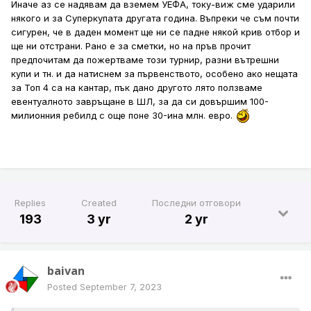
Иначе аз се надявам да вземем УЕФА, току-виж сме ударили
някого и за Суперкупата другата година. Въпреки че съм почти
сигурен, че в даден момент ще ни се падне някой крив отбор и
ще ни отстрани. Рано е за сметки, но на пръв прочит
предпочитам да пожертваме този турнир, разни вътрешни
купи и тн. и да натиснем за първенството, особено ако нещата
за Топ 4 са на кантар, пък дано другото лято ползваме
евентуалното завръщане в ШЛ, за да си довършим 100-
милионния ребилд с още поне 30-ина млн. евро.
Replies
Created
Последни отговори
193
3 yr
2 yr
baivan
Posted
September 7, 2023