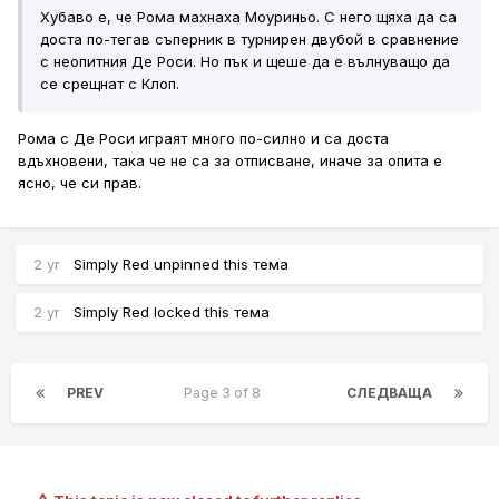
Хубаво е, че Рома махнаха Моуриньо. С него щяха да са
доста по-тегав съперник в турнирен двубой в сравнение
с неопитния Де Роси. Но пък и щеше да е вълнуващо да
се срещнат с Клоп.
Рома с Де Роси играят много по-силно и са доста
вдъхновени, така че не са за отписване, иначе за опита е
ясно, че си прав.
2 yr
Simply Red
unpinned this тема
2 yr
Simply Red
locked this тема
PREV
Page 3 of 8
СЛЕДВАЩА