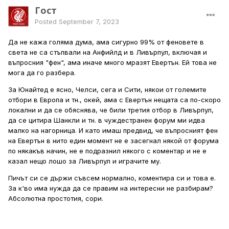
Гост
Posted
September 7, 2023
Да не кажа голяма дума, ама сигурно 99% от феновете в
света не са стъпвали на Анфийлд и в Ливърпул, включая и
въпросния "фен", ама иначе много мразят Евертън. Ей това не
мога да го разбера.
За Юнайтед е ясно, Челси, сега и Сити, някои от големите
отбори в Европа и тн., окей, ама с Евертън нещата са по-скоро
локални и да се обяснява, че били третия отбор в Ливърпул,
да се цитира Шанкли и тн. в чуждестранен форум ми идва
малко на нагорница. И като имаш предвид, че въпросният фен
на Евертън в нито един момент не е засегнал някой от форума
по някакъв начин, не е подразнил някого с коментар и не е
казал нещо лошо за Ливърпул и играчите му.
Пичът си се държи съвсем нормално, коментира си и това е.
За к'во има нужда да се правим на интересни не разбирам?
Абсолютна простотия, сори.