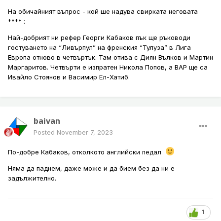
На обичайният въпрос - кой ше надува свирката неговата
****
:
Най-добрият ни рефер Георги Кабаков пък ще ръководи
гостуването на “Ливърпул” на френския “Тулуза” в Лига
Европа отново в четвъртък. Там отива с Диян Вълков и Мартин
Маргаритов. Четвърти е изпратен Никола Попов, а ВАР ще са
Ивайло Стоянов и Васимир Ел-Хатиб.
baivan
Posted
November 7, 2023
По-добре Кабаков, отколкото английски педал
Няма да паднем, даже може и да бием без да ни е
задължително.
1