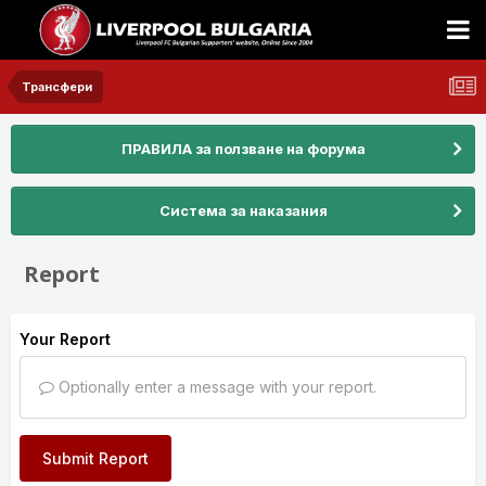
Трансфери
ПРАВИЛА за ползване на форума
Система за наказания
Report
Your Report
Optionally enter a message with your report.
Submit Report