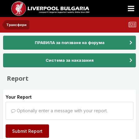
Трансфери
ПРАВИЛА за ползване на форума
Система за наказания
Report
Your Report
Optionally enter a message with your report.
Submit Report