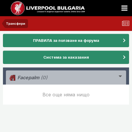
Трансфери
ПРАВИЛА за ползване на форума
Система за наказания
Facepalm
(0)
Все още няма нищо