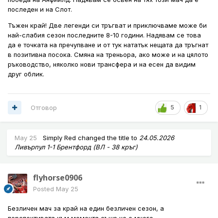
последен и на Слот.
Тъжен край! Две легенди си тръгват и приключваме може би
най-слабия сезон последните 8-10 години. Надявам се това
да е точката на пречупване и от тук нататък нещата да тръгнат
в позитивна посока. Смяна на треньора, ако може и на цялото
ръководство, няколко нови трансфера и на есен да видим
друг облик.
Отговор
5
1
May 25
Simply Red
changed the title to
24.05.2026
Ливърпул 1-1 Брентфорд (ВЛ - 38 кръг)
flyhorse0906
Posted
May 25
Безличен мач за край на един безличен сезон, а
перспективата към момента също не е много