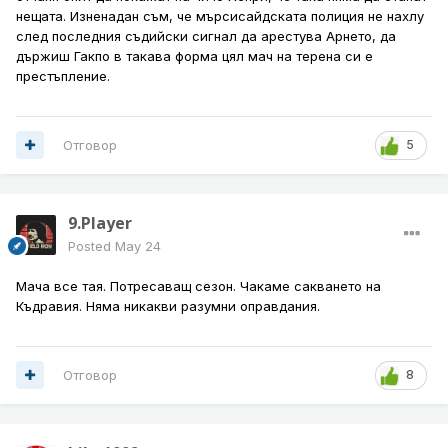
нещата. Изненадан съм, че мърсисайдската полиция не нахлу
след последния съдийски сигнал да арестува Арнето, да
държиш Гакпо в такава форма цял мач на терена си е
престъпление.
Отговор
5
9.Player
Posted
May 24
Мача все тая. Потресаващ сезон. Чакаме сакването на
Къдравия. Няма никакви разумни оправдания.
Отговор
8