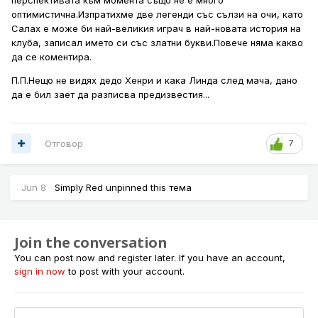
оптимистична.Изпратихме две легенди със сълзи на очи, като
Салах е може би най-великия играч в най-новата история на
клуба, записал името си със златни букви.Повече няма какво
да се коментира.
П.П.Нещо не видях дедо Хенри и кака Линда след мача, дано
да е бил зает да разписва предизвестия...
Отговор
7
Jun 8
Simply Red
unpinned this тема
Join the conversation
You can post now and register later. If you have an account,
sign in now
to post with your account.