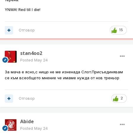
YNWA! Red till I die!
Отговор
15
stan4oo2
Posted
May 24
За мача е ясно,с нищо не ме изненада Слот.Присъединявам
се към всеобщото мнение че имаме нужда от нов треньор
Отговор
2
Abide
Posted
May 24