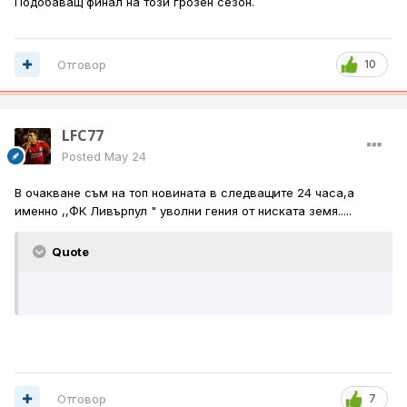
Подобаващ финал на този грозен сезон.
Отговор
10
LFC77
Posted
May 24
В очакване съм на топ новината в следващите 24 часа,а
именно ,,ФК Ливърпул " уволни гения от ниската земя.....
Quote
Отговор
7