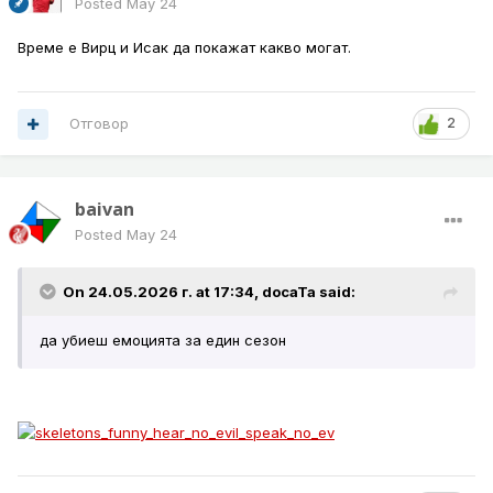
Posted
May 24
Време е Вирц и Исак да покажат какво могат.
Отговор
2
baivan
Posted
May 24
On 24.05.2026 г. at 17:34,
docaTa
said:
да убиеш емоцията за един сезон