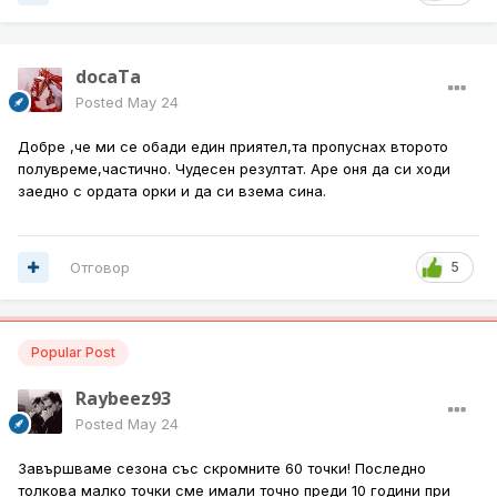
docaTa
Posted
May 24
Добре ,че ми се обади един приятел,та пропуснах второто
полувреме,частично. Чудесен резултат. Аре оня да си ходи
заедно с ордата орки и да си взема сина.
Отговор
5
Popular Post
Raybeez93
Posted
May 24
Завършваме сезона със скромните 60 точки! Последно
толкова малко точки сме имали точно преди 10 години при