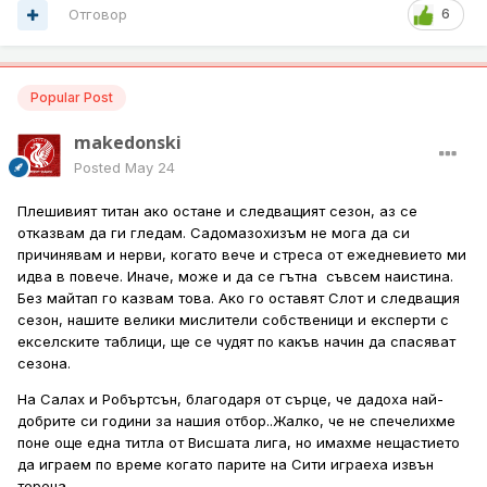
Отговор
6
Popular Post
makedonski
Posted
May 24
Плешивият титан ако остане и следващият сезон, аз се
отказвам да ги гледам. Садомазохизъм не мога да си
причинявам и нерви, когато вече и стреса от ежедневието ми
идва в повече. Иначе, може и да се гътна съвсем наистина.
Без майтап го казвам това. Ако го оставят Слот и следващия
сезон, нашите велики мислители собственици и експерти с
екселските таблици, ще се чудят по какъв начин да спасяват
сезона.
На Салах и Робъртсън, благодаря от сърце, че дадоха най-
добрите си години за нашия отбор..Жалко, че не спечелихме
поне още една титла от Висшата лига, но имахме нещастието
да играем по време когато парите на Сити играеха извън
терена.