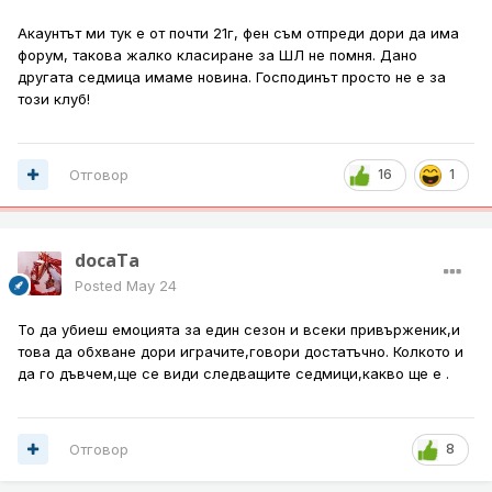
Акаунтът ми тук е от почти 21г, фен съм отпреди дори да има
форум, такова жалко класиране за ШЛ не помня. Дано
другата седмица имаме новина. Господинът просто не е за
този клуб!
Отговор
16
1
docaTa
Posted
May 24
То да убиеш емоцията за един сезон и всеки привърженик,и
това да обхване дори играчите,говори достатъчно. Колкото и
да го дъвчем,ще се види следващите седмици,какво ще е .
Отговор
8