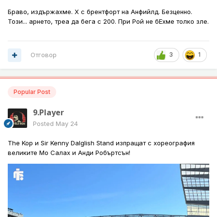
Браво, издържахме. Х с брентфорт на Анфийлд. Безценно.
Този... арнето, треа да бега с 200. При Рой не бЕхме толко зле.
Отговор
3
1
Popular Post
9.Player
Posted
May 24
The Kop и Sir Kenny Dalglish Stand изпращат с хореография
великите Мо Салах и Анди Робъртсън!