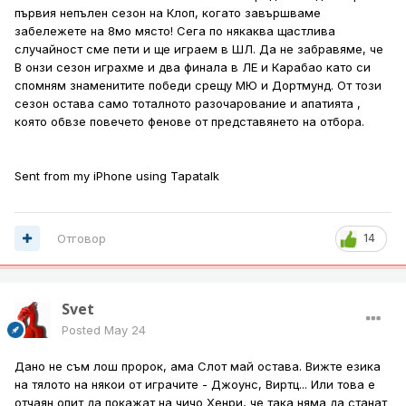
първия непълен сезон на Клоп, когато завършваме
забележете на 8мо място! Сега по някаква щастлива
случайност сме пети и ще играем в ШЛ. Да не забравяме, че
В онзи сезон играхме и два финала в ЛЕ и Карабао като си
спомням знаменитите победи срещу МЮ и Дортмунд. От този
сезон остава само тоталното разочарование и апатията ,
която обвзе повечето фенове от представянето на отбора.
Sent from my iPhone using Tapatalk
Отговор
14
Svet
Posted
May 24
Дано не съм лош пророк, ама Слот май остава. Вижте езика
на тялото на някои от играчите - Джоунс, Виртц... Или това е
отчаян опит да покажат на чичо Хенри, че така няма да станат