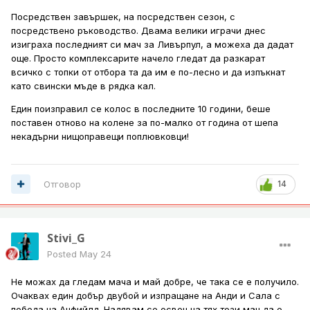
Посредствен завършек, на посредствен сезон, с
посредствено ръководство. Двама велики играчи днес
изиграха последният си мач за Ливърпул, а можеха да дадат
още. Просто комплексарите начело гледат да разкарат
всичко с топки от отбора та да им е по-лесно и да изпъкнат
като свински мъде в рядка кал.
Един поизправил се колос в последните 10 години, беше
поставен отново на колене за по-малко от година от шепа
некадърни нищоправещи поплювковци!
Отговор
14
Stivi_G
Posted
May 24
Не можах да гледам мача и май добре, че така се е получило.
Очаквах един добър двубой и изпращане на Анди и Сала с
победа на Анфийлд. Надявам се освен на тях този мач да е