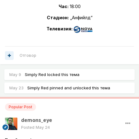
Час:
18
:0
0
Стадион:
„Анфийлд“
Телевизия:
Отговор
May 9
Simply Red
locked this тема
May 23
Simply Red
pinned and unlocked this тема
Popular Post
demons_eye
Posted
May 24