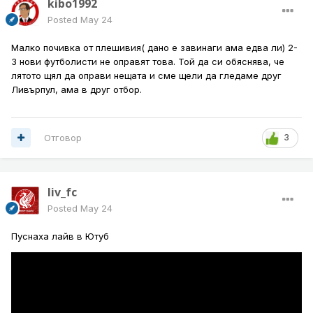
kibo1992
Posted
May 24
Малко почивка от плешивия( дано е завинаги ама едва ли) 2-
3 нови футболисти не оправят това. Той да си обяснява, че
лятото щял да оправи нещата и сме щели да гледаме друг
Ливърпул, ама в друг отбор.
Отговор
3
liv_fc
Posted
May 24
Пуснаха лайв в Ютуб