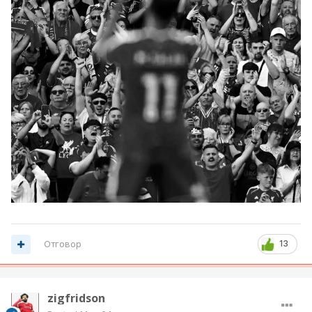
Отговор
13
zigfridson