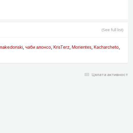
(See full list)
makedonski
чаби алонсо
KrisTerz
Morientes
Kacharcheto
Цялата активност