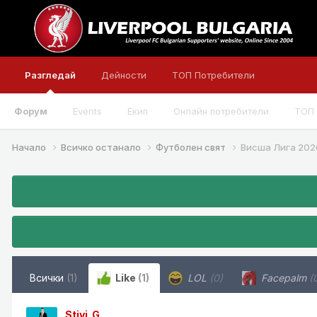
Разгледай
Дейности
ТОП Потребители
Форум
Events
Екип
Онлайн потребители
ТОП 
Начало
Всичко останало
Футболен свят
Висша Лига 202
Всички
(1)
Like
(1)
LOL
(0)
Facepalm
(
Stivi_G