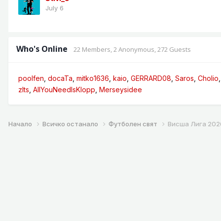
July 6
Who's Online
22 Members
, 2 Anonymous, 272 Guests
poolfen
docaTa
mitko1636
kaio
GERRARD08
Saros
Cholio
zlts
AllYouNeedIsKlopp
Merseysidee
Начало
Всичко останало
Футболен свят
Висша Лига 202