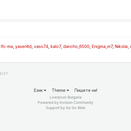
lfc-ma
yasenltd
vaso74
kalo7
dancho_6500
Enigma_m7
Nikolai
6/27
Език
Theme
Пишете ни!
Liverpool-Bulgaria
Powered by Invision Community
Support by
Go Go Web